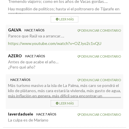
Tremendo viajorro; como en los años de Vacas gordas….
Hay mogollón de políticos; hasta vi el poltronero de Tijarafe en
una foto…….
LEER MÁS
GALVA
HACE 7 AÑOS
DENUNCIAR COMENTARIO
Parece que Raúl va a arrancar….
https://www.youtube.com/watch?v=OZJyo2c1vQU
AZERO
HACE 7 AÑOS
DENUNCIAR COMENTARIO
Antes de que acabe el año…
¿Pero qué año?
HACE 7 AÑOS
DENUNCIAR COMENTARIO
Más turismo masivo a la isla de La Palma, más caro se pondrá el
kilo de plátanos, más cara estará la vivienda, más gasto de agua,
más inflación en genera, más difícil sera encontrar un
aparcamiento gratis, más contaminación, mas inseguridad.
LEER MÁS
Ahora mismo el coronavirus de Wuhan se puede establecer en
la isla con la llegada de tanto turismo.
laverdaduele
HACE 7 AÑOS
DENUNCIAR COMENTARIO
La culpa es de Mariano