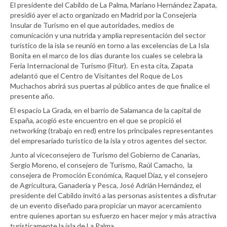
El presidente del Cabildo de La Palma, Mariano Hernández Zapata,
presidió ayer el acto organizado en Madrid por la Consejería
Insular de Turismo en el que autoridades, medios de
comunicación y una nutrida y amplia representación del sector
turístico de la isla se reunió en torno a las excelencias de La Isla
Bonita en el marco de los días durante los cuales se celebra la
Feria Internacional de Turismo (Fitur). En esta cita, Zapata
adelantó que el Centro de Visitantes del Roque de Los
Muchachos abrirá sus puertas al público antes de que finalice el
presente año.
Mariano Hernández con Raúl Camacho y el viconsejero de Turismo Sergio Moreno.
El espacio La Grada, en el barrio de Salamanca de la capital de
España, acogió este encuentro en el que se propició el
networking (trabajo en red) entre los principales representantes
del empresariado turístico de la isla y otros agentes del sector.
Junto al viceconsejero de Turismo del Gobierno de Canarias,
Sergio Moreno, el consejero de Turismo, Raúl Camacho, la
consejera de Promoción Económica, Raquel Díaz, y el consejero
de Agricultura, Ganadería y Pesca, José Adrián Hernández, el
presidente del Cabildo invitó a las personas asistentes a disfrutar
de un evento diseñado para propiciar un mayor acercamiento
entre quienes aportan su esfuerzo en hacer mejor y más atractiva
turísticamente la isla de La Palma.