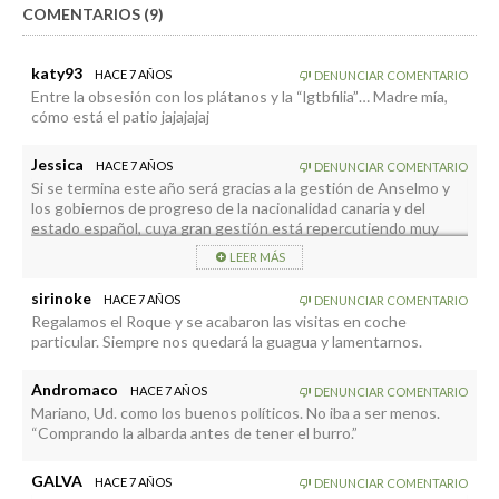
COMENTARIOS (9)
katy93
HACE 7 AÑOS
DENUNCIAR COMENTARIO
Entre la obsesión con los plátanos y la “lgtbfilia”… Madre mía,
cómo está el patio jajajajaj
Jessica
HACE 7 AÑOS
DENUNCIAR COMENTARIO
Si se termina este año será gracias a la gestión de Anselmo y
los gobiernos de progreso de la nacionalidad canaria y del
estado español, cuya gran gestión está repercutiendo muy
positivamente en la mejora de la calidad de vida de todos y
LEER MÁS
todas los y las ciudadanos y ciudadanas palmeros y palmeras,
canarios y canarias, y españoles y españolas, que vemos como
sirinoke
HACE 7 AÑOS
DENUNCIAR COMENTARIO
día a día, gracias a nuestros y nuestras gestores y gestoras
Regalamos el Roque y se acabaron las visitas en coche
progresistas, se hace realidad la utopía de una sociedad más
particular. Siempre nos quedará la guagua y lamentarnos.
justa, sostenible, inclusiva, igualitaria, lgtbifílica, ecofeminista y
propia de la alianza de civilizaciones para bien de todos y todas.
Aunque no soy de ningún partido, tengo que reconocer los
Andromaco
HACE 7 AÑOS
DENUNCIAR COMENTARIO
avances que se están produciendo y que ya estamos
Mariano, Ud. como los buenos políticos. No iba a ser menos.
disfrutando todos y todas.
“Comprando la albarda antes de tener el burro.”
GALVA
HACE 7 AÑOS
DENUNCIAR COMENTARIO