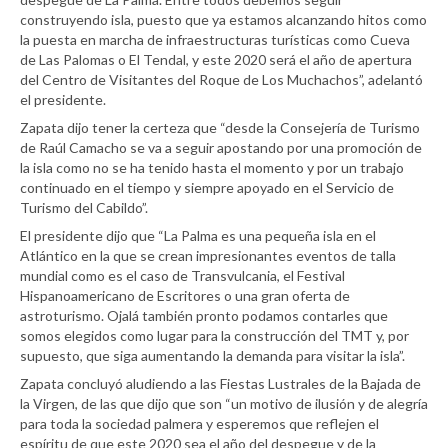
construyendo isla, puesto que ya estamos alcanzando hitos como
la puesta en marcha de infraestructuras turísticas como Cueva
de Las Palomas o El Tendal, y este 2020 será el año de apertura
del Centro de Visitantes del Roque de Los Muchachos”, adelantó
el presidente.
Zapata dijo tener la certeza que “desde la Consejería de Turismo
de Raúl Camacho se va a seguir apostando por una promoción de
la isla como no se ha tenido hasta el momento y por un trabajo
continuado en el tiempo y siempre apoyado en el Servicio de
Turismo del Cabildo”.
El presidente dijo que “La Palma es una pequeña isla en el
Atlántico en la que se crean impresionantes eventos de talla
mundial como es el caso de Transvulcania, el Festival
Hispanoamericano de Escritores o una gran oferta de
astroturismo. Ojalá también pronto podamos contarles que
somos elegidos como lugar para la construcción del TMT y, por
supuesto, que siga aumentando la demanda para visitar la isla”.
Zapata concluyó aludiendo a las Fiestas Lustrales de la Bajada de
la Virgen, de las que dijo que son “un motivo de ilusión y de alegría
para toda la sociedad palmera y esperemos que reflejen el
espíritu de que este 2020 sea el año del despegue y de la