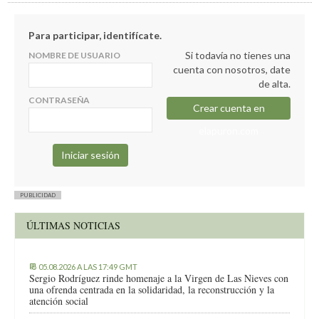
Para participar, identifícate.
Si todavía no tienes una
NOMBRE DE USUARIO
cuenta con nosotros, date
de alta.
CONTRASEÑA
Crear cuenta en
elapuron.com
PUBLICIDAD
ÚLTIMAS NOTICIAS
05.08.2026 A LAS 17:49 GMT
Sergio Rodríguez rinde homenaje a la Virgen de Las Nieves con
una ofrenda centrada en la solidaridad, la reconstrucción y la
atención social