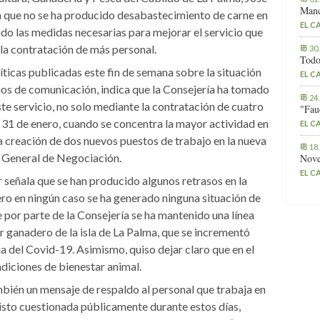
Manc
que no se ha producido desabastecimiento de carne en
EL C
do las medidas necesarias para mejorar el servicio que
 la contratación de más personal.
30
Todo
íticas publicadas este fin de semana sobre la situación
EL C
ios de comunicación, indica que la Consejería ha tomado
24
ste servicio, no solo mediante la contratación de cuatro
"Fau
 31 de enero, cuando se concentra la mayor actividad en
EL C
la creación de dos nuevos puestos de trabajo en la nueva
18
 General de Negociación.
Nove
EL C
r señala que se han producido algunos retrasos en la
ero en ningún caso se ha generado ninguna situación de
por parte de la Consejería se ha mantenido una línea
 ganadero de la isla de La Palma, que se incrementó
ia del Covid-19. Asimismo, quiso dejar claro que en el
diciones de bienestar animal.
ién un mensaje de respaldo al personal que trabaja en
visto cuestionada públicamente durante estos días,