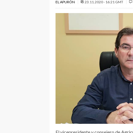
EL APURÓN
23.11.2020 - 16:21 GMT
El vicepresidente y consejero de Agric