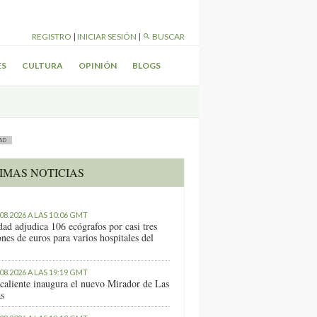
REGISTRO
|
INICIAR SESIÓN
|
BUSCAR
ES
CULTURA
OPINIÓN
BLOGS
AD
IMAS NOTICIAS
.08.2026 A LAS 10:06 GMT
dad adjudica 106 ecógrafos por casi tres
nes de euros para varios hospitales del
.08.2026 A LAS 19:19 GMT
caliente inaugura el nuevo Mirador de Las
as