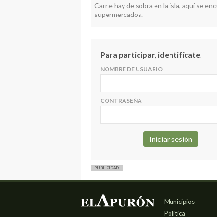
Carne hay de sobra en la isla, aquí se e
supermercados.
Para participar, identifícate.
NOMBRE DE USUARIO
CONTRASEÑA
PUBLICIDAD
Municipios
Política