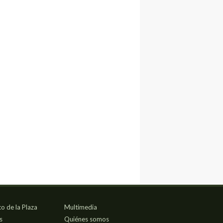
co de la Plaza
Multimedia
s
Quiénes somos