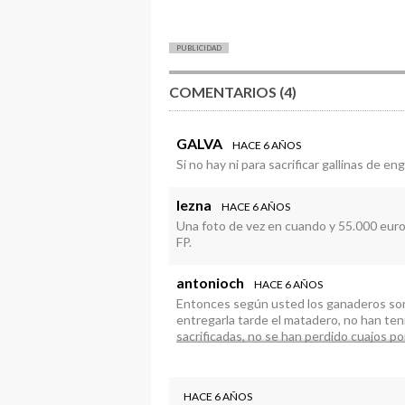
PUBLICIDAD
COMENTARIOS (4)
GALVA
HACE 6 AÑOS
Si no hay ni para sacrificar gallinas de e
lezna
HACE 6 AÑOS
Una foto de vez en cuando y 55.000 euros 
FP.
antonioch
HACE 6 AÑOS
Entonces según usted los ganaderos son
entregarla tarde el matadero, no han ten
sacrificadas, no se han perdido cuajos p
En fin, los ganaderos son unos mentiroso
cosas no solo van bien sino que van muy 
HACE 6 AÑOS