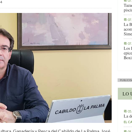
07
4
Tazac
pisc
07
La B
acom
Sime
07
Los 
epic
Boxi
PUBLICID
LO 
05
La d
EL C
ultura, Ganadería y Pesca del Cabildo de La Palma, José
01