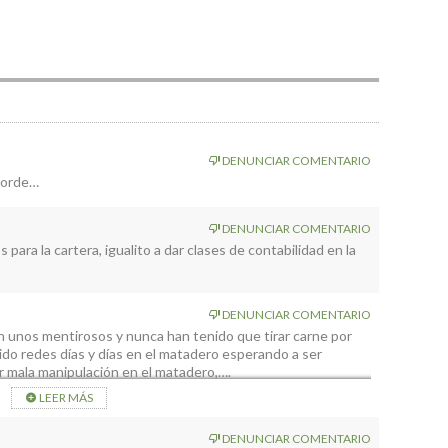
DENUNCIAR COMENTARIO
ngorde…
DENUNCIAR COMENTARIO
para la cartera, igualito a dar clases de contabilidad en la
DENUNCIAR COMENTARIO
 unos mentirosos y nunca han tenido que tirar carne por
ido redes días y días en el matadero esperando a ser
or mala manipulación en el matadero,….
s y usted tiene la verdad de su parte y en el matadero las
LEER MÁS
bien.
DENUNCIAR COMENTARIO