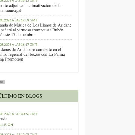
.08.2026 A LAS 19:12 GMT
orte adjudica la climatización de la
ina municipal
.08.2026 A LAS 19:09 GMT
anda de Música de Los Llanos de Aridane
pañará al virtuoso trompetista Rubén
ó este 17 de octubre
.08.2026 A LAS 16:17 GMT
Llanos de Aridane se convierte en el
entro regional del boxeo con La Palma
ng Promotion
AD
ÚLTIMO EN BLOGS
.08.2026 A LAS 00:56 GMT
euda
ALLEJÓN
.08.2026 A LAS 12:07 GMT