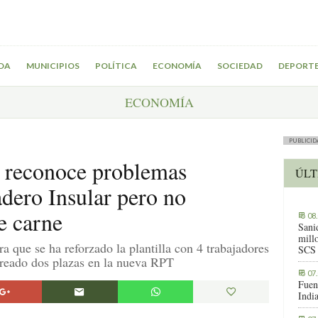
DA
MUNICIPIOS
POLÍTICA
ECONOMÍA
SOCIEDAD
DEPORT
ECONOMÍA
PUBLICID
 reconoce problemas
ÚLT
adero Insular pero no
e carne
08
Sani
millo
a que se ha reforzado la plantilla con 4 trabajadores
SCS
creado dos plazas en la nueva RPT
07
Fuen
Indi