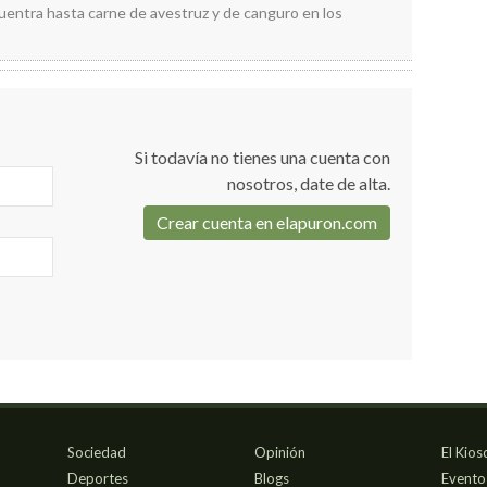
ncuentra hasta carne de avestruz y de canguro en los
Si todavía no tienes una cuenta con
nosotros, date de alta.
Crear cuenta en elapuron.com
Sociedad
Opinión
El Kios
Deportes
Blogs
Evento