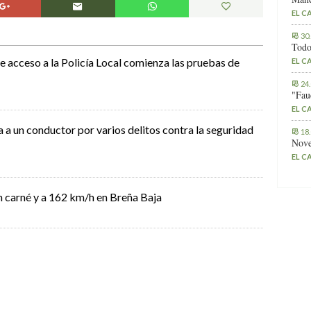
EL C
30
Todo
e acceso a la Policía Local comienza las pruebas de
EL C
24
"Fau
EL C
a a un conductor por varios delitos contra la seguridad
18
Nove
EL C
in carné y a 162 km/h en Breña Baja