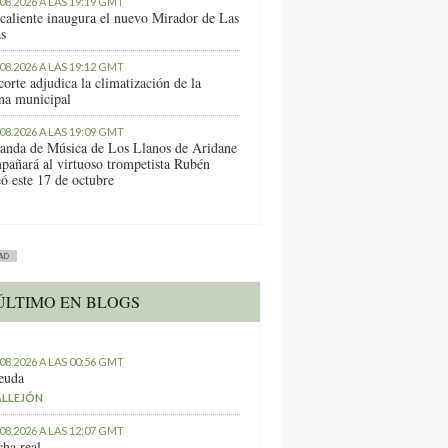
.08.2026 A LAS 19:19 GMT
caliente inaugura el nuevo Mirador de Las
as
.08.2026 A LAS 19:12 GMT
orte adjudica la climatización de la
ina municipal
.08.2026 A LAS 19:09 GMT
anda de Música de Los Llanos de Aridane
pañará al virtuoso trompetista Rubén
ó este 17 de octubre
AD
ÚLTIMO EN BLOGS
.08.2026 A LAS 00:56 GMT
euda
ALLEJÓN
.08.2026 A LAS 12:07 GMT
ha real