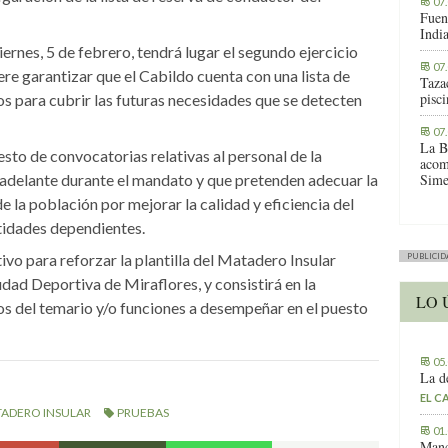
07
Fuen
Indi
ernes, 5 de febrero, tendrá lugar el segundo ejercicio
07
ere garantizar que el Cabildo cuenta con una lista de
Tazac
pisc
s para cubrir las futuras necesidades que se detecten
07
La B
sto de convocatorias relativas al personal de la
acom
 adelante durante el mandato y que pretenden adecuar la
Sime
e la población por mejorar la calidad y eficiencia del
ntidades dependientes.
ivo para reforzar la plantilla del Matadero Insular
PUBLICID
iudad Deportiva de Miraflores, y consistirá en la
LO 
os del temario y/o funciones a desempeñar en el puesto
05
La d
EL C
ADERO INSULAR
PRUEBAS
01
Manc