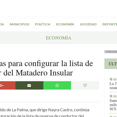
DA
MUNICIPIOS
POLÍTICA
ECONOMÍA
SOCIEDAD
DEPORT
ECONOMÍA
PUBLICID
s para configurar la lista de
ÚLT
r del Matadero Insular
08
La 3
reuni
08
Sani
millo
SCS
do de La Palma, que dirige Nayra Castro, continúa
guración de la lista de reserva de conductor del