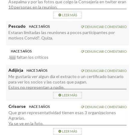
Asepalma y por las fotos que colgo la Consejeria en twiter eran
10 personas en la reunion.
LEER MÁS
Pescudo
HACE 5 AÑOS
DENUNCIAR COMENTARIO
Estaran limitadas las reuniones a pocos participantes por
motivos Convid?. Quiza.
HACE 5 AÑOS
DENUNCIAR COMENTARIO
Jjjjjjj faltan los críticos
Adijirja
HACE 5 AÑOS
DENUNCIAR COMENTARIO
Me gustaria ver algun dia el extracto o un certificado bancario
para ver los socios y las cuotas que pagan.
Estos no representan a nadie.
Viven de la.subvencion y son los Mariachis de la Consejeria.
LEER MÁS
Crisorse
HACE 5 AÑOS
DENUNCIAR COMENTARIO
Que gran representatividad tienen esas 3 organizaciones
Agrarias.
Ya se ve en la foto.
Ni una persona por organización y luego hablan de
LEER MÁS
transparencia,