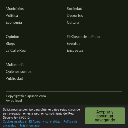
Municipios
Sociedad
Política
Deportes
Economía
Cultura
Opinión
El Kiosco de la Plaza
Blogs
Eventos
La Calle Real
Encuestas
Multimedia
Quiénes somos
Publicidad
Copyright © elapuron.com
Aviso legal
Solicitamos su permiso para obtener datos estadísticos de
Política de privacidad
Aceptar y
su navegación en esta web, en cumplimiento del Real
continuar
Decreto-ley 13/2012.
navegando
Uso de cookies
Cookies usadas en El Apurón y su finalidad
Política de
privacidad
Más información