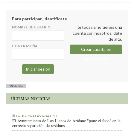
Para participar, identifícate.
Si todavía no tienes una
NOMBRE DE USUARIO
cuenta con nosotros, date
de alta.
CONTRASEÑA
Crear cuenta en
elapuron.com
PUBLICIDAD
ÚLTIMAS NOTICIAS
06.08.2026 A LAS 16:44 GMT
El Ayuntamiento de Los Llanos de Aridane "pone el foco" en la
correcta separación de residuos