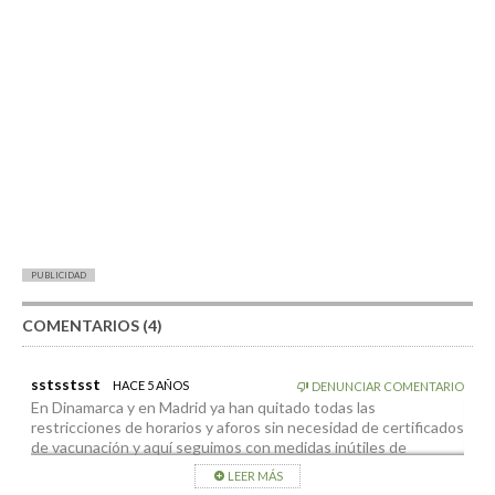
PUBLICIDAD
COMENTARIOS (4)
sstsstsst
HACE 5 AÑOS
DENUNCIAR COMENTARIO
En Dinamarca y en Madrid ya han quitado todas las
restricciones de horarios y aforos sin necesidad de certificados
de vacunación y aquí seguimos con medidas inútiles de
engañabobos. ¿Hasta cuando? #libertadya
LEER MÁS