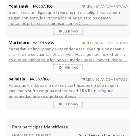
Yomism@
HACE 5 AÑOS
DENUNCIAR COMENTARIO
Ironico es que digan que la vacuna no es obligatoria y ahora
salgan con esto, los vacunados pueden salir los deman
metanlos preso estos piensan con el C……..
LEER MÁS
Martelero
HACE 5 AÑOS
DENUNCIAR COMENTARIO
Ya tardan en impugnar y suspender esas leyes que se pasan a
la torera no se cuantas otras leyes. Hay algo que me extraña, y
es que sin embargo, a los no vacunados no les impiden donar
sangre, más bien al contrario.
LEER MÁS
bellaisla
HACE 5 AÑOS
DENUNCIAR COMENTARIO
Pues que los bares me den sus certificados de que ningún
empleado sufre ninguna enfermedad. Ni VIH, ni ninguna
enfermedad que se pueda contagiar.
LEER MÁS
Para participar, identifícate.
Si todavía no tienes una
NOMBRE DE USUARIO