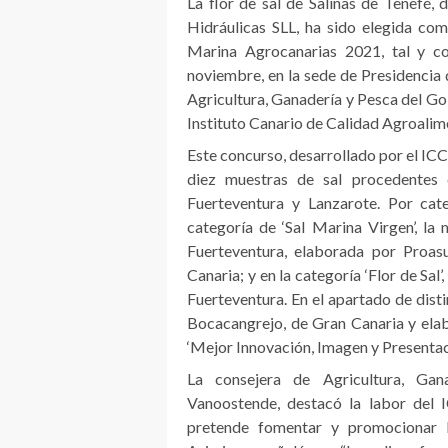
La flor de sal de Salinas de Tenefé,
Hidráulicas SLL, ha sido elegida co
Marina Agrocanarias 2021, tal y c
noviembre, en la sede de Presidencia 
Agricultura, Ganadería y Pesca del Gob
Instituto Canario de Calidad Agroalime
Este concurso, desarrollado por el ICCA
diez muestras de sal procedentes 
Fuerteventura y Lanzarote. Por cate
categoría de ‘Sal Marina Virgen’, la
Fuerteventura, elaborada por Proasu
Canaria; y en la categoría ‘Flor de Sal
Fuerteventura. En el apartado de distin
Bocacangrejo, de Gran Canaria y elab
‘Mejor Innovación, Imagen y Presentaci
La consejera de Agricultura, Gan
Vanoostende, destacó la labor del 
pretende fomentar y promocionar las