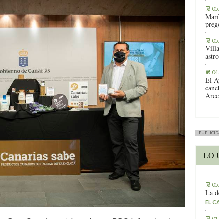
05
Marí
preg
05
Vill
astr
04
El A
canc
Arec
PUBLICID
LO 
05
La d
EL C
01