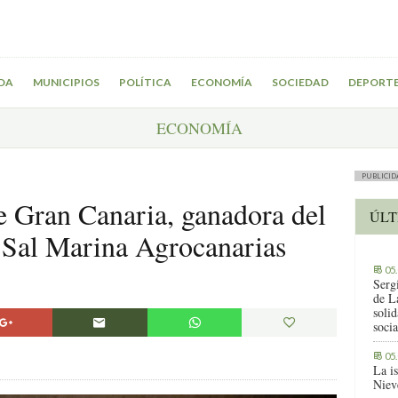
DA
MUNICIPIOS
POLÍTICA
ECONOMÍA
SOCIEDAD
DEPORT
ECONOMÍA
PUBLICID
de Gran Canaria, ganadora del
ÚLT
 Sal Marina Agrocanarias
05
Serg
de L
solid
socia
05
La i
Niev