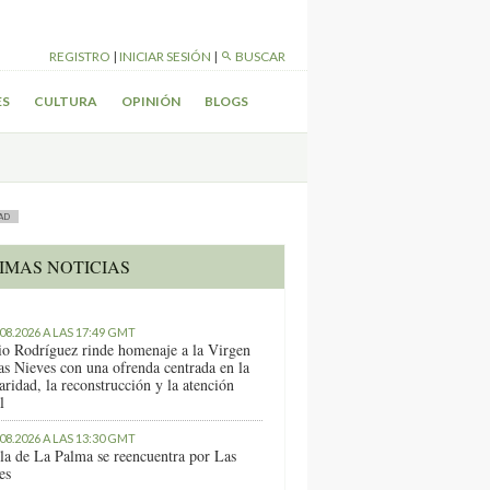
REGISTRO
|
INICIAR SESIÓN
|
BUSCAR
ES
CULTURA
OPINIÓN
BLOGS
AD
IMAS NOTICIAS
.08.2026 A LAS 17:49 GMT
io Rodríguez rinde homenaje a la Virgen
as Nieves con una ofrenda centrada en la
aridad, la reconstrucción y la atención
l
.08.2026 A LAS 13:30 GMT
sla de La Palma se reencuentra por Las
es