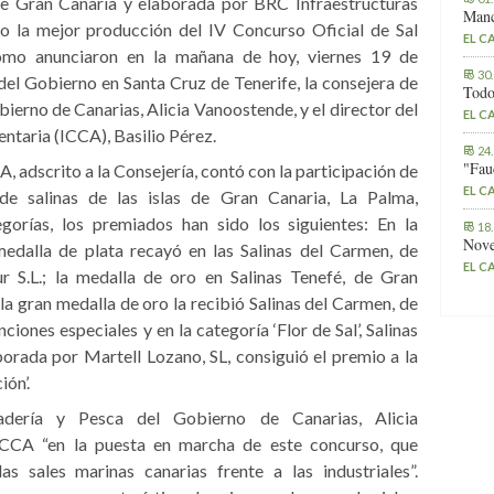
 de Gran Canaria y elaborada por BRC Infraestructuras
Manc
mo la mejor producción del IV Concurso Oficial de Sal
EL C
omo anunciaron en la mañana de hoy, viernes 19 de
30
del Gobierno en Santa Cruz de Tenerife, la consejera de
Todo
ierno de Canarias, Alicia Vanoostende, y el director del
EL C
ntaria (ICCA), Basilio Pérez.
24
"Fau
, adscrito a la Consejería, contó con la participación de
EL C
de salinas de las islas de Gran Canaria, La Palma,
gorías, los premiados han sido los siguientes: En la
18
Nove
 medalla de plata recayó en las Salinas del Carmen, de
EL C
r S.L.; la medalla de oro en Salinas Tenefé, de Gran
’, la gran medalla de oro la recibió Salinas del Carmen, de
ciones especiales y en la categoría ‘Flor de Sal’, Salinas
orada por Martell Lozano, SL, consiguió el premio a la
ón’.
adería y Pesca del Gobierno de Canarias, Alicia
ICCA “en la puesta en marcha de este concurso, que
 sales marinas canarias frente a las industriales”.