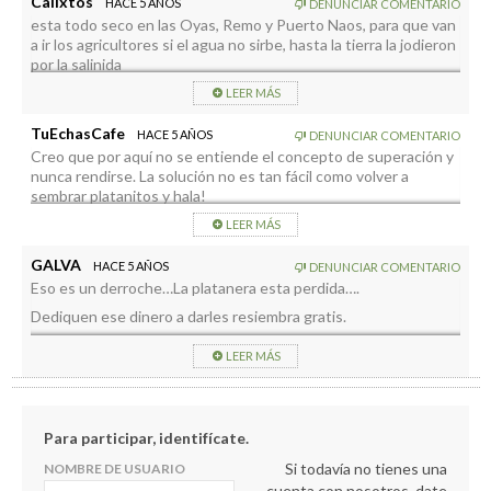
Calixtos
HACE 5 AÑOS
DENUNCIAR COMENTARIO
esta todo seco en las Oyas, Remo y Puerto Naos, para que van
a ir los agricultores si el agua no sirbe, hasta la tierra la jodieron
por la salinida
LEER MÁS
TuEchasCafe
HACE 5 AÑOS
DENUNCIAR COMENTARIO
Creo que por aquí no se entiende el concepto de superación y
nunca rendirse. La solución no es tan fácil como volver a
sembrar platanitos y hala!
LEER MÁS
GALVA
HACE 5 AÑOS
DENUNCIAR COMENTARIO
Eso es un derroche…La platanera esta perdida….
Dediquen ese dinero a darles resiembra gratis.
Será MUCHO más útil.
LEER MÁS
Para participar, identifícate.
Si todavía no tienes una
NOMBRE DE USUARIO
cuenta con nosotros, date