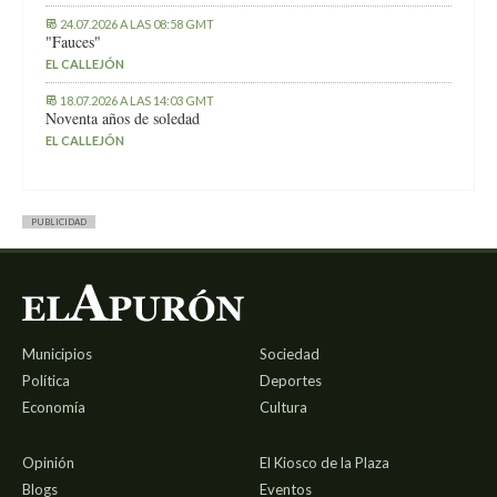
24.07.2026 A LAS 08:58 GMT
"Fauces"
EL CALLEJÓN
18.07.2026 A LAS 14:03 GMT
Noventa años de soledad
EL CALLEJÓN
PUBLICIDAD
Municipios
Sociedad
Política
Deportes
Economía
Cultura
Opinión
El Kiosco de la Plaza
Blogs
Eventos