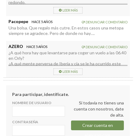
redondo.
LEER MÁS
Pacopepe
HACE 5 AÑOS
DENUNCIAR COMENTARIO
Una bolsa. Que regalo más cutre. En estos casos una metopa
siempre se agradece. Pero de donde no hay….
AZERO
HACE 5 AÑOS
DENUNCIAR COMENTARIO
¿A qué hora hay que levantarse para coger un vuelo a las 06.40
en Orly?
¿A qué mente perversa de Iberia y cía se le ha ocurrido este
horario?
LEER MÁS
¿Lo hacen aposta para que no venga nadie?
Para participar, identifícate.
Si todavía no tienes una
NOMBRE DE USUARIO
cuenta con nosotros, date
de alta.
CONTRASEÑA
Crear cuenta en
elapuron.com