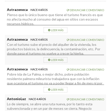
Astrazeneca
HACE 4 AÑOS
DENUNCIAR COMENTARIO
Pienso que lo único bueno que tiene el turismo francés es que
no afecta mucho al consumo del agua en sitios con escasos
recursos hídricos.
LEER MÁS
Astrazeneca
HACE 4 AÑOS
DENUNCIAR COMENTARIO
Con el turismo sube el precio del alquiler de la vivienda, los
productos básicos, la delincuencia, la contaminación, etc. Por
donde pasa el turismo no vuelve a crecer la hierba.
Un francés va al supermercado a comprar pan, chorizo y se
LEER MÁS
hace un bocadillo para almorzar. Al día siguiente los del
supermercado suben el pan y los chorizos al doble de precio…
Astrazeneca
HACE 4 AÑOS
DENUNCIAR COMENTARIO
entonces los palmeros no lo podrán comprar, pero los turistas
Pobre isla de La Palma, o mejor dicho, pobre población
europeos sí.
residente palmera mileurista trabajadora que con la inflación
que ocasiona el turismo no va a poder llegar a fin de mes ni por
Aquí la cosa terminará como pasa en cualquier sitio diseñado
asomo.
para el turismo masivo, que el turismo de calidad sale huyendo,
LEER MÁS
viene el turismo del pan con chorizo y acaba con todo.
Los franceses te cobran hasta por subirte a la Torre Eiffel, pero
luego ellos quieren que todo sea barato o gratis cuando van
AntonioLuz
HACE 4 AÑOS
DENUNCIAR COMENTARIO
por ahí de vacaciones, van a los supermercados a comprar un
Lo de siempre, se abre una ruta nueva, por lo tanto esta
pan y algo de chorizo y se hacen un bocadillo.
subvencionada y en un par de meses se cierra. Negocio