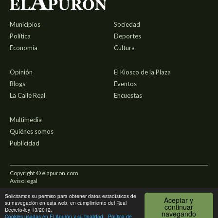
Municipios
Sociedad
Política
Deportes
Economía
Cultura
Opinión
El Kiosco de la Plaza
Blogs
Eventos
La Calle Real
Encuestas
Multimedia
Quiénes somos
Publicidad
Copyright © elapuron.com
Aviso legal
Solicitamos su permiso para obtener datos estadísticos de
Política de privacidad
Aceptar y
su navegación en esta web, en cumplimiento del Real
continuar
Decreto-ley 13/2012.
navegando
Uso de cookies
Cookies usadas en El Apurón y su finalidad
Política de