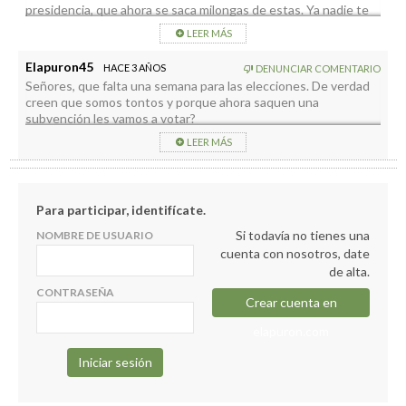
presidencia, que ahora se saca milongas de estas. Ya nadie te
cree “espero”
LEER MÁS
Elapuron45
HACE 3 AÑOS
DENUNCIAR COMENTARIO
Señores, que falta una semana para las elecciones. De verdad
creen que somos tontos y porque ahora saquen una
subvención les vamos a votar?
LEER MÁS
Para participar, identifícate.
Si todavía no tienes una
NOMBRE DE USUARIO
cuenta con nosotros, date
de alta.
CONTRASEÑA
Crear cuenta en
elapuron.com