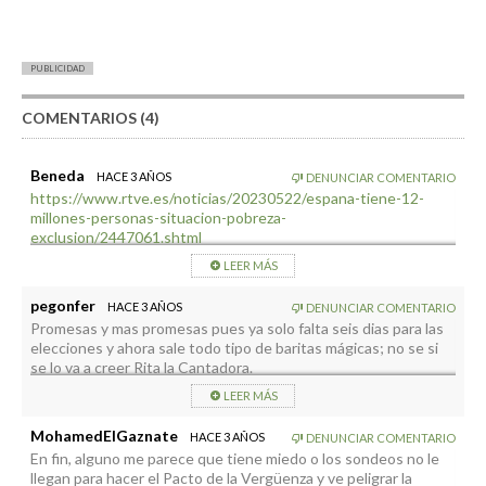
PUBLICIDAD
COMENTARIOS (4)
Beneda
HACE 3 AÑOS
DENUNCIAR COMENTARIO
https://www.rtve.es/noticias/20230522/espana-tiene-12-
millones-personas-situacion-pobreza-
exclusion/2447061.shtml
¿Podrían preguntar a sus hijos e hijas si conocen a compañeros
LEER MÁS
y compañeras que no tienen dinero para desayunar? O sea,
que mientras unas personas comen en el recreo otras no
pegonfer
HACE 3 AÑOS
DENUNCIAR COMENTARIO
pueden comer.
Promesas y mas promesas pues ya solo falta seis dias para las
Ya sé que no son votantes (como “los autónomos”) pero más
elecciones y ahora sale todo tipo de baritas mágicas; no se si
allá del cálculo electoral están los derechos de la infancia y la
se lo va a creer Rita la Cantadora.
juventud.
LEER MÁS
MohamedElGaznate
HACE 3 AÑOS
DENUNCIAR COMENTARIO
En fin, alguno me parece que tiene miedo o los sondeos no le
llegan para hacer el Pacto de la Vergüenza y ve peligrar la