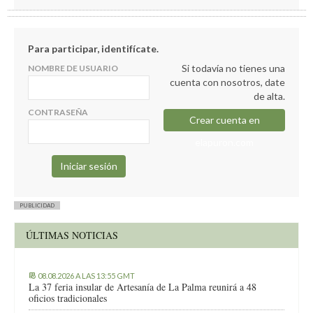
Para participar, identifícate.
Si todavía no tienes una
NOMBRE DE USUARIO
cuenta con nosotros, date
de alta.
CONTRASEÑA
Crear cuenta en
elapuron.com
PUBLICIDAD
ÚLTIMAS NOTICIAS
08.08.2026 A LAS 13:55 GMT
La 37 feria insular de Artesanía de La Palma reunirá a 48
oficios tradicionales