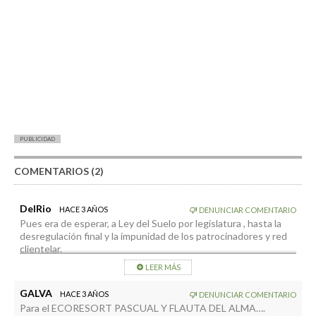
PUBLICIDAD
COMENTARIOS (2)
DelRio
HACE 3 AÑOS
DENUNCIAR COMENTARIO
Pues era de esperar, a Ley del Suelo por legislatura , hasta la
desregulación final y la impunidad de los patrocinadores y red
clientelar.
No es cuestión de hacerlo de una vez que se notaría y pudiera
LEER MÁS
pasar al Constitucional.
GALVA
HACE 3 AÑOS
DENUNCIAR COMENTARIO
Es su razón de existir,…
Para el ECORESORT PASCUAL Y FLAUTA DEL ALMA….