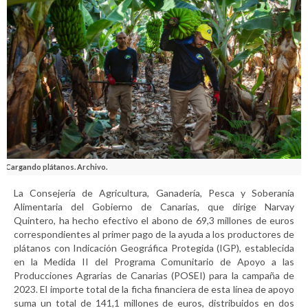
Cargando plátanos. Archivo.
La Consejería de Agricultura, Ganadería, Pesca y Soberanía
Alimentaria del Gobierno de Canarias, que dirige Narvay
Quintero, ha hecho efectivo el abono de 69,3 millones de euros
correspondientes al primer pago de la ayuda a los productores de
plátanos con Indicación Geográfica Protegida (IGP), establecida
en la Medida II del Programa Comunitario de Apoyo a las
Producciones Agrarias de Canarias (POSEI) para la campaña de
2023. El importe total de la ficha financiera de esta línea de apoyo
suma un total de 141,1 millones de euros, distribuidos en dos