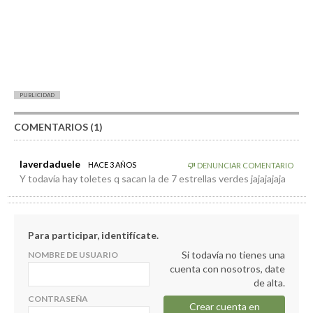
PUBLICIDAD
COMENTARIOS (1)
laverdaduele
HACE 3 AÑOS
DENUNCIAR COMENTARIO
Y todavía hay toletes q sacan la de 7 estrellas verdes jajajajaja
Para participar, identifícate.
Si todavía no tienes una
NOMBRE DE USUARIO
cuenta con nosotros, date
de alta.
CONTRASEÑA
Crear cuenta en