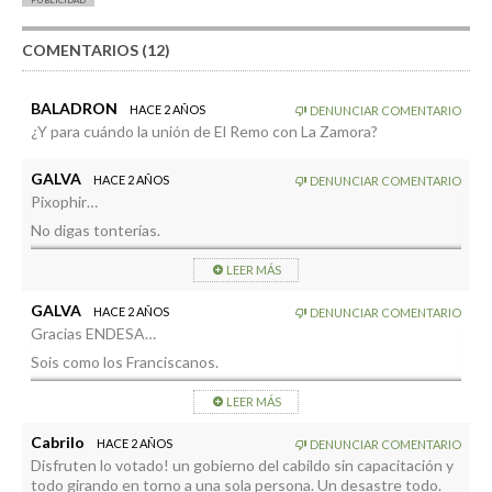
COMENTARIOS (12)
BALADRON
HACE 2 AÑOS
DENUNCIAR COMENTARIO
¿Y para cuándo la unión de El Remo con La Zamora?
GALVA
HACE 2 AÑOS
DENUNCIAR COMENTARIO
Pixophir…
No digas tonterías.
Es tecnología de última generación. El aislamiento térmico, por
LEER MÁS
ejemplo, es AYAYA…
AH…YA, YA, YA….
GALVA
HACE 2 AÑOS
DENUNCIAR COMENTARIO
Gracias ENDESA…
Sois como los Franciscanos.
Todo ese bien y ninguna ganancia en dinero. Son héroes. 🤭🤔
LEER MÁS
🙄😁
Cabrilo
HACE 2 AÑOS
DENUNCIAR COMENTARIO
Disfruten lo votado! un gobierno del cabildo sin capacitación y
todo girando en torno a una sola persona. Un desastre todo.