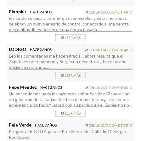
Pixophir
HACE 2 AÑOS
DENUNCIAR COMENTARIO
El mundo se pasa a las energías renovables y estas personas
celebran un nuevo armario de control conectado a una central
de combustibles fósiles de una época pasada.
Es tan ridículo.
LEER MÁS
LODIGO
HACE 2 AÑOS
DENUNCIAR COMENTARIO
Leo los comentarios me hacen gracia… ahora resulta que el
Zapata es un fenómeno y Sergio un desastres… hace un año
decían lo contrario….
A DISFRUTAR DE LOS VOTADO, SEÑOERS/AS!!!
LEER MÁS
Por cierto, las asociaciones que tanto criticaban a Marianito y
Pepe Mendez
HACE 2 AÑOS
DENUNCIAR COMENTARIO
Borja Perdomo ¿donde están? ¿Donde está Conchi Jaén,?
No entendemos nada los palmeros señor Sergio.el Zapata con
¿Dodme está Luis Galo que tanto adulaba a Sergio?
un gobierno de Canarias de otro color político, logro hacer por
emergencia de todo.Y usted con su partido en el Gobierno no
le dejan,según ustedes, hacer de emergencia la LP2.El Zapata
LEER MÁS
en el gobierno de Canarias logra que trabajen sobre la Lava de
la LP2 para hacer el centro de transformación y usted con todo
Peje Verde
HACE 2 AÑOS
DENUNCIAR COMENTARIO
su partido gobernando Cabildo, gobierno de Canarias,
Pregunta de NOTA para el Presidente del Cabildo, D. Sergio
ayuntamiento del Paso,ayuntamiento de Los Llanos y no hace
Rodríguez.
nada, no paga a los proveedores , no pagan a los agricultores,