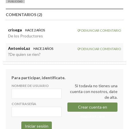
PUBLICIDAD
COMENTARIOS (2)
crisega
HACE 2 AÑOS
DENUNCIAR COMENTARIO
De los Productores
AntonioLuz
HACE 2 AÑOS
DENUNCIAR COMENTARIO
?De quien se ríen?
Para participar, identifícate.
Si todavía no tienes una
NOMBRE DE USUARIO
cuenta con nosotros, date
de alta.
CONTRASEÑA
Crear cuenta en
elapuron.com