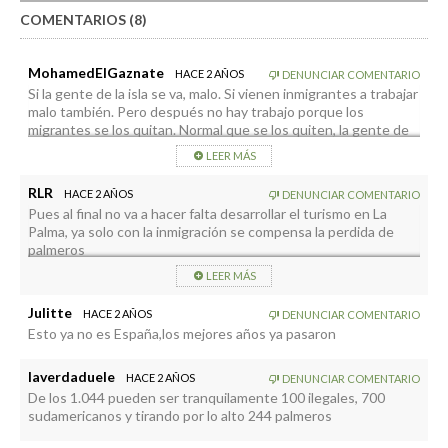
COMENTARIOS (8)
MohamedElGaznate
HACE 2 AÑOS
DENUNCIAR COMENTARIO
Si la gente de la isla se va, malo. Si vienen inmigrantes a trabajar
malo también. Pero después no hay trabajo porque los
migrantes se los quitan. Normal que se los quiten, la gente de
la isla solo quiere la escoba del Ayuntamiento seis meses cada
LEER MÁS
cuatro años a cambio del voto.
RLR
HACE 2 AÑOS
DENUNCIAR COMENTARIO
Pues al final no va a hacer falta desarrollar el turismo en La
Palma, ya solo con la inmigración se compensa la perdida de
palmeros
LEER MÁS
Julitte
HACE 2 AÑOS
DENUNCIAR COMENTARIO
Esto ya no es España,los mejores años ya pasaron
laverdaduele
HACE 2 AÑOS
DENUNCIAR COMENTARIO
De los 1.044 pueden ser tranquilamente 100 ilegales, 700
sudamericanos y tirando por lo alto 244 palmeros