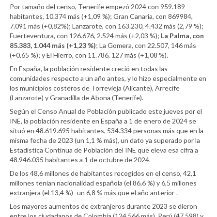
Por tamaño del censo, Tenerife empezó 2024 con 959.189
habitantes, 10.374 más (+1,09 %); Gran Canaria, con 869984,
7.091 más (+0,82%); Lanzarote, con 163.230, 4.432 más (2,79 %);
Fuerteventura, con 126.676, 2.524 más (+2,03 %);
La Palma, con
85.383, 1.044 más (+1,23 %)
; La Gomera, con 22.507, 146 más
(+0,65 %); y El Hierro, con 11.786, 127 más (+1,08 %).
En España, la población residente creció en todas las
comunidades respecto a un año antes, y lo hizo especialmente en
los municipios costeros de Torrevieja (Alicante), Arrecife
(Lanzarote) y Granadilla de Abona (Tenerife).
Según el Censo Anual de Población publicado este jueves por el
INE, la población residente en España a 1 de enero de 2024 se
situó en 48.619.695 habitantes, 534.334 personas más que en la
misma fecha de 2023 (un 1,1 % más), un dato ya superado por la
Estadística Continua de Población del INE que eleva esa cifra a
48.946.035 habitantes a 1 de octubre de 2024.
De los 48,6 millones de habitantes recogidos en el censo, 42,1
millones tenían nacionalidad española (el 86,6 %) y 6,5 millones
extranjera (el 13,4 %) -un 6,8 % más que el año anterior-.
Los mayores aumentos de extranjeros durante 2023 se dieron
entre los ciudadanos de Colombia (124.566 más), Perú (47.598) y