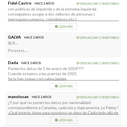
Fidel Castro
HACE 2 AÑOS
DENUNCIAR COMENTARIO
con políticas de izquierda y de la extrema izquierda
conseguimos acoger a dos millones de personas (
marroquíes,rumanos, colombianos,etc )
LEER MÁS
GALVA
HACE 2 AÑOS
DENUNCIAR COMENTARIO
RLR…
Psssssss….
Dada
HACE 2 AÑOS
DENUNCIAR COMENTARIO
Ponen los datos de 1 de enero de 2024????
Cuando estamos a las puertas de 2025
Se lo han tomao con calma jajajaja
LEER MÁS
manolosan
HACE 2 AÑOS
DENUNCIAR COMENTARIO
¿Y por qué no ponen los datos por nacionalidad
correspondiente a Canarias, cada isla y, lógicamente, La Palma ?
¿Qué interés tiene para nosotros un dato de Cádiz (más allá de
la simple curiosidad)? ¿Este medio dónde se publica? Pues
LEER MÁS
eso….