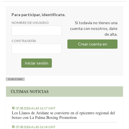
Para participar, identifícate.
Si todavía no tienes una
NOMBRE DE USUARIO
cuenta con nosotros, date
de alta.
CONTRASEÑA
Crear cuenta en
elapuron.com
PUBLICIDAD
ÚLTIMAS NOTICIAS
07.08.2026 A LAS 16:17 GMT
Los Llanos de Aridane se convierte en el epicentro regional del
boxeo con La Palma Boxing Promotion
07.08.2026 A LAS 16:14 GMT