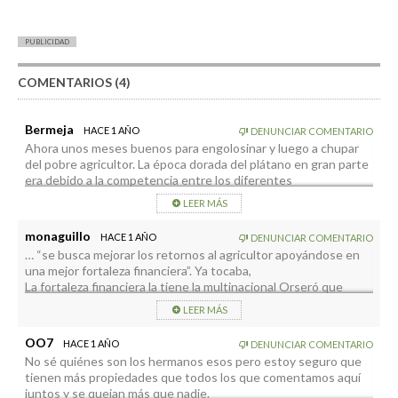
PUBLICIDAD
COMENTARIOS (4)
Bermeja
HACE 1 AÑO
DENUNCIAR COMENTARIO
Ahora unos meses buenos para engolosinar y luego a chupar
del pobre agricultor. La época dorada del plátano en gran parte
era debido a la competencia entre los diferentes
empaquetados y receptores, y el beneficiario era el agricultor,
LEER MÁS
ya eso no existe y cuando llega el monopolio te dan lo justito
para que sigas trabajando para ellos. pero eso es lo que los
monaguillo
HACE 1 AÑO
DENUNCIAR COMENTARIO
mismos agricultores han permitido, de lo que siembras
… “se busca mejorar los retornos al agricultor apoyándose en
recoges, y eso quien mejor lo sabe es un agricultor
una mejor fortaleza financiera”. Ya tocaba,
La fortaleza financiera la tiene la multinacional Orseró que
tiene la total propiedad del Grupo Fernández. Mejor explicar
LEER MÁS
que Cupalma se compromete, porque no le queda otra, a
venderle la totalidad de su fruta al Grupo Fernández ,
OO7
HACE 1 AÑO
DENUNCIAR COMENTARIO
justamente por la debilidad financiera de Cupalma.
No sé quiénes son los hermanos esos pero estoy seguro que
Y cierto , deben mejorar el retorno al agricultor porque llevan
tienen más propiedades que todos los que comentamos aquí
años siendo los que menos pagan la fruta a sus socios,
juntos y se quejan más que nadie.