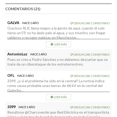
COMENTARIOS (21)
GALVA
HACE 1 AÑO
DENUNCIAR COMENTARIO
Gracioso RLR; llama magos a la gente de aquí, cuando él solo
tiene un FP, no ha dado palo al agua, y sus triunfos son fregar
calderos y recoger maletas en Manchester…
Vaya con los pagafantas.
LEER MÁS
AntonioLuz
HACE 1 AÑO
DENUNCIAR COMENTARIO
Pues yo creo a Pedro Sánchez y no debemos descartar que se
trate de un ciberataque de los extraterrestres.
OFL
HACE 1 AÑO
DENUNCIAR COMENTARIO
3399, ¿y si el problema ha sido en la central? La noticia indica
como causa probable unas barras de 66 kV en la central del
Guincho…
Por fortuna esta gente no maneja barras de boro…
LEER MÁS
3399
HACE 1 AÑO
DENUNCIAR COMENTARIO
Resultose @Charcoverde que Red Eléctrica es el transportista
único y el gestor de la red de transporte en toda Canarias.