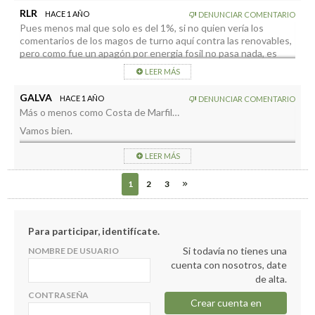
RLR
LOVE Festival, Transvulcania TERREX y matazones varias.
HACE 1 AÑO
DENUNCIAR COMENTARIO
Pues menos mal que solo es del 1%, si no quien vería los
comentarios de los magos de turno aquí contra las renovables,
pero como fue un apagón por energia fosil no pasa nada, es
aceptable.
LEER MÁS
GALVA
HACE 1 AÑO
DENUNCIAR COMENTARIO
Más o menos como Costa de Marfil…
Vamos bien.
Pasta para fiestorras y Festivales del amor.
LEER MÁS
1
2
3
Para participar, identifícate.
Si todavía no tienes una
NOMBRE DE USUARIO
cuenta con nosotros, date
de alta.
CONTRASEÑA
Crear cuenta en