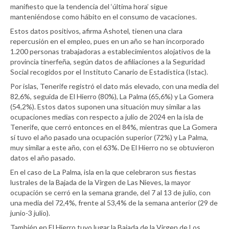
manifiesto que la tendencia del ‘última hora’ sigue
manteniéndose como hábito en el consumo de vacaciones.
Estos datos positivos, afirma Ashotel, tienen una clara
repercusión en el empleo, pues en un año se han incorporado
1.200 personas trabajadoras a establecimientos alojativos de la
provincia tinerfeña, según datos de afiliaciones a la Seguridad
Social recogidos por el Instituto Canario de Estadística (Istac).
Por islas, Tenerife registró el dato más elevado, con una media del
82,6%, seguida de El Hierro (80%), La Palma (65,6%) y La Gomera
(54,2%). Estos datos suponen una situación muy similar a las
ocupaciones medias con respecto a julio de 2024 en la isla de
Tenerife, que cerró entonces en el 84%, mientras que La Gomera
sí tuvo el año pasado una ocupación superior (72%) y La Palma,
muy similar a este año, con el 63%. De El Hierro no se obtuvieron
datos el año pasado.
En el caso de La Palma, isla en la que celebraron sus fiestas
lustrales de la Bajada de la Virgen de Las Nieves, la mayor
ocupación se cerró en la semana grande, del 7 al 13 de julio, con
una media del 72,4%, frente al 53,4% de la semana anterior (29 de
junio-3 julio).
También en El Hierro tuvo lugar la Bajada de la Virgen de Los