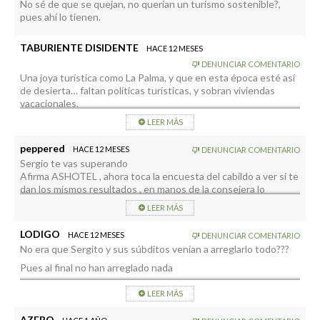
barco con coche y consumo y compro en la isla. Todo el dinero
No sé de que se quejan, no querían un turismo sostenible?,
que gasto, excepto el billete va a manos palmeras. No sé
pues ahí lo tienen.
cuántos somos los que venimos así y creo que no
apareceremos como turismo nunca.
TABURIENTE DISIDENTE
HACE 12 MESES
No somos “turismo ortoxo” , pero venimos….. y nunca he usado
bonos turísticos.
DENUNCIAR COMENTARIO
Una joya turística como La Palma, y que en esta época esté así
Si tuviera que planificar el turismo, lo primero que necesitaría
de desierta… faltan políticas turísticas, y sobran viviendas
conocer son datos de la oferta total de camas en la isla. Y con
vacacionales.
índices de ocupación de un 60% en la parte “visible” de la
oferta, significa que la demanda no cubre apenas la mitad de la
LEER MÁS
oferta. Y dicho sea de paso, en buena parte de los grandes
hoteles predomina el todo incluido, que en la isla quizás dejan
peppered
HACE 12 MESES
DENUNCIAR COMENTARIO
menos dinero que yo.
Sergio te vas superando
El hacer más atractiva la isla quizás no pase por más
Afirma ASHOTEL , ahora toca la encuesta del cabildo a ver si te
construcción sino por una mejor oferta y calidad de servicios
dan los mismos resultados , en manos de la consejera lo
para el visitante. La Palma se debe mover hacia un turismo
superas seguro
sostenible y de calidad, y esta oferta está aún por definir.
LEER MÁS
LODIGO
HACE 12 MESES
DENUNCIAR COMENTARIO
No era que Sergito y sus súbditos venían a arreglarlo todo???
Pues al final no han arreglado nada
LEER MÁS
AZERO