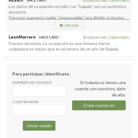
HACE 1 AÑO
DENUNCIAR COMENTARIO
Los datos de ocupación en julio con “bajada” son un auténtico
desastre.
Pero por supuesto nadie “responsable” va a dimitir, ni mucho
menos admitir su fracaso en la gestión, ni van a tener intención
LEER MÁS
de cambiar sus ” maravillosas” técnicas para aumentar la
ocupación.
LeonMarrero
HACE 1 AÑO
DENUNCIAR COMENTARIO
Lo único que les preocupa es cobrar indecentes e inmerecidos
Fracaso absoluto. La ocupación es una Semana Santa
sueldos a fin de mes y que no se note demasiado su
cualquiera es mayor que en el verano de un año de Bajada.
incompetencia y sus mentiras.
Así es la infame clase política palmera.
Para participar, identifícate.
Si todavía no tienes una
NOMBRE DE USUARIO
cuenta con nosotros, date
de alta.
CONTRASEÑA
Crear cuenta en
elapuron.com