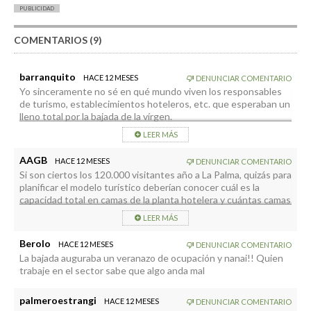
PUBLICIDAD
COMENTARIOS (9)
barranquito
HACE 12 MESES
DENUNCIAR COMENTARIO
Yo sinceramente no sé en qué mundo viven los responsables
de turismo, establecimientos hoteleros, etc. que esperaban un
lleno total por la bajada de la vírgen.
Me comentaban que los hoteles no aceptaban reservas de
LEER MÁS
menos de una semana, y con los precios altos. A ver… esto no
son las Fallas, o los Sanfermines, esta es una fiesta de los
AAGB
HACE 12 MESES
DENUNCIAR COMENTARIO
palmeros, y poco turista va a tener interés en venir a verla.
Si son ciertos los 120.000 visitantes año a La Palma, quizás para
planificar el modelo turístico deberían conocer cuál es la
A la palma vienen a hacer senderismo y a ver naturaleza, no a
capacidad total en camas de la planta hotelera y cuántas camas
ver eventos floclóricos… y por mucha promoción que hagan un
de oferta de turismo rural o urbano hay, legales o ilegales
peninsular no va a venir por 500€ el pasaje para ver esta fiesta.
LEER MÁS
(turismo vacacional); todas cuentan. Yo cada vez veo más casas
Los que vienen son palmeros, y familiares de palmeros, y la
dedicadas a turismo vacacional, no a alquiler de residentes (en
mayoría se quedan en casas o apartamentos de su familia (deja
Berolo
HACE 12 MESES
DENUNCIAR COMENTARIO
estas hay déficit en la isla).
no decirlo muy alto a ver si un día prohiben a la gente quedarse
La bajada auguraba un veranazo de ocupación y nanai!! Quien
Sin estos datos, las declaraciones de ocupación de Ashotel no
en casa de sus familiares)
trabaje en el sector sabe que algo anda mal
tienen relevancia.
Yo suelo venir a La Palma como turismo vacacional por
contactos con propietarios, no uso plataformas, vengo en
palmeroestrangi
HACE 12 MESES
DENUNCIAR COMENTARIO