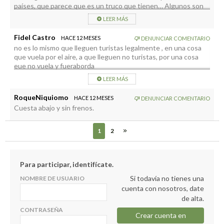
países, que parece que es un truco que tienen… Algunos son
trabajadores y actuan bien; otros a vivir de ayudas, o pedir el
LEER MÁS
paro, pero cobrándolo desde “tu tierra” allende los mares…
Fidel Castro
HACE 12 MESES
DENUNCIAR COMENTARIO
no es lo mismo que lleguen turistas legalmente , en una cosa
que vuela por el aire, a que lleguen no turistas, por una cosa
eue no vuela y fueraborda
LEER MÁS
RoqueNiquiomo
HACE 12 MESES
DENUNCIAR COMENTARIO
Cuesta abajo y sin frenos.
1
2
Para participar, identifícate.
Si todavía no tienes una
NOMBRE DE USUARIO
cuenta con nosotros, date
de alta.
CONTRASEÑA
Crear cuenta en