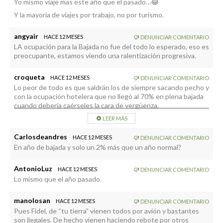
Yo mismo viaje mas este año que el pasado…😂
vendan que trabajan mucho en las ferias a las que acuden, cada
cuantitativamente más importante de lo que cree la gente, y
vez nos visitan menos, porque si fuera al contrario, ese 65% de
Y la mayoría de viajes por trabajo, no por turismo.
que nunca aparecerá en los datos oficiales.
ocupación sería mucho más alto. No hacen falta más hoteles, lo
que de verdad hace falta es llenarlos y mientras los políticos
angyair
HACE 12 MESES
DENUNCIAR COMENTARIO
que dirigen el cotarro turístico, no tenga un mínimo de
LA ocupación para la Bajada no fue del todo lo esperado, eso es
conocimientos sobre este tema, seguiremos sin frenos hacia
preocupante, estamos viendo una ralentización progresiva.
abajo.
croqueta
HACE 12 MESES
DENUNCIAR COMENTARIO
Lo peor de todo es que saldrán los de siempre sacando pecho y
con la ocupación hotelera que no llegó al 70% en plena bajada
cuando debería caérseles la cara de vergüenza.
LEER MÁS
Carlosdeandres
HACE 12 MESES
DENUNCIAR COMENTARIO
En año de bajada y solo un 2% más que un año normal?
AntonioLuz
HACE 12 MESES
DENUNCIAR COMENTARIO
Lo mismo que el año pasado.
manolosan
HACE 12 MESES
DENUNCIAR COMENTARIO
Pues Fidel, de “tu tierra” vienen todos por avión y bastantes
son ilegales. De hecho vienen haciendo rebote por otros