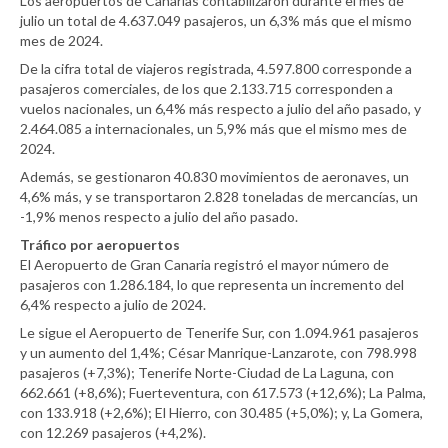
Los aeropuertos de Canarias contabilizaron durante el mes de
julio un total de 4.637.049 pasajeros, un 6,3% más que el mismo
mes de 2024.
De la cifra total de viajeros registrada, 4.597.800 corresponde a
pasajeros comerciales, de los que 2.133.715 corresponden a
vuelos nacionales, un 6,4% más respecto a julio del año pasado, y
2.464.085 a internacionales, un 5,9% más que el mismo mes de
2024.
Además, se gestionaron 40.830 movimientos de aeronaves, un
4,6% más, y se transportaron 2.828 toneladas de mercancías, un
-1,9% menos respecto a julio del año pasado.
Tráfico por aeropuertos
El Aeropuerto de Gran Canaria registró el mayor número de
pasajeros con 1.286.184, lo que representa un incremento del
6,4% respecto a julio de 2024.
Le sigue el Aeropuerto de Tenerife Sur, con 1.094.961 pasajeros
y un aumento del 1,4%; César Manrique-Lanzarote, con 798.998
pasajeros (+7,3%); Tenerife Norte-Ciudad de La Laguna, con
662.661 (+8,6%); Fuerteventura, con 617.573 (+12,6%); La Palma,
con 133.918 (+2,6%); El Hierro, con 30.485 (+5,0%); y, La Gomera,
con 12.269 pasajeros (+4,2%).