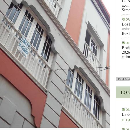
La B
acom
Sime
07
Los 
epic
Boxi
07
Breñ
2026
cult
PUBLICID
LO 
05
La d
EL C
01