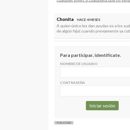
cualquier joven, o cualquiera que no ven
Chonita
HACE 4 MESES
A quien único les dan ayudas es a los su
de algún hijo( cuando previamente ya cob
Para participar, identifícate.
NOMBRE DE USUARIO
CONTRASEÑA
PUBLICIDAD