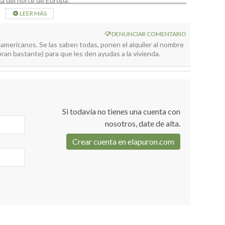
ga del norte de Europa.
LEER MÁS
DENUNCIAR COMENTARIO
damericanos. Se las saben todas, ponen el alquiler al nombre
ran bastante) para que les den ayudas a la vivienda.
Si todavía no tienes una cuenta con
nosotros, date de alta.
Crear cuenta en elapuron.com