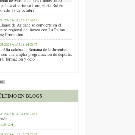
anda de Música de Los Llanos de Aridane
pañará al virtuoso trompetista Rubén
ó este 17 de octubre
.08.2026 A LAS 16:17 GMT
Llanos de Aridane se convierte en el
entro regional del boxeo con La Palma
ng Promotion
.08.2026 A LAS 16:14 GMT
a Alta celebra la Semana de la Juventud
 con una amplia programación de deporte,
ura, formación y ocio
AD
ÚLTIMO EN BLOGS
.08.2026 A LAS 00:56 GMT
euda
ALLEJÓN
.08.2026 A LAS 12:07 GMT