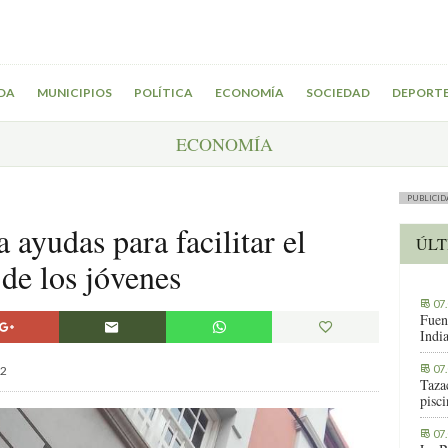
DA
MUNICIPIOS
POLÍTICA
ECONOMÍA
SOCIEDAD
DEPORT
ECONOMÍA
PUBLICID
ayudas para facilitar el
ÚLT
 de los jóvenes
07
Fuen
Indi
07
2
Tazac
pisc
07