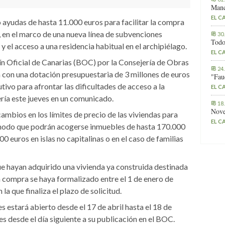
Manc
EL C
ayudas de hasta 11.000 euros para facilitar la compra
, en el marco de una nueva línea de subvenciones
30
Todo
 el acceso a una residencia habitual en el archipiélago.
EL C
ín Oficial de Canarias (BOC) por la Consejería de Obras
24
a con una dotación presupuestaria de 3 millones de euros
"Fau
utivo para afrontar las dificultades de acceso a la
EL C
ría este jueves en un comunicado.
18
Nove
mbios en los límites de precio de las viviendas para
EL C
 modo que podrán acogerse inmuebles de hasta 170.000
00 euros en islas no capitalinas o en el caso de familias
ue hayan adquirido una vivienda ya construida destinada
la compra se haya formalizado entre el 1 de enero de
la que finaliza el plazo de solicitud.
es estará abierto desde el 17 de abril hasta el 18 de
s desde el día siguiente a su publicación en el BOC.