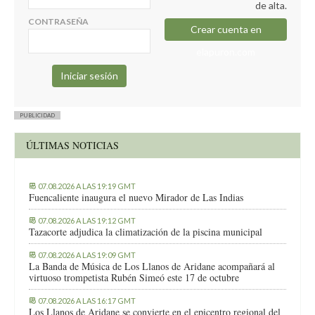
de alta.
CONTRASEÑA
Crear cuenta en
elapuron.com
PUBLICIDAD
ÚLTIMAS NOTICIAS
07.08.2026 A LAS 19:19 GMT
Fuencaliente inaugura el nuevo Mirador de Las Indias
07.08.2026 A LAS 19:12 GMT
Tazacorte adjudica la climatización de la piscina municipal
07.08.2026 A LAS 19:09 GMT
La Banda de Música de Los Llanos de Aridane acompañará al
virtuoso trompetista Rubén Simeó este 17 de octubre
07.08.2026 A LAS 16:17 GMT
Los Llanos de Aridane se convierte en el epicentro regional del