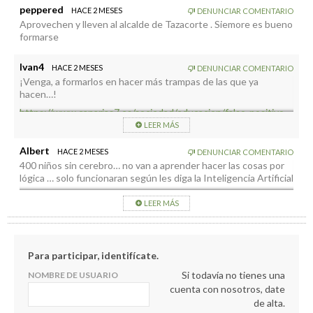
peppered
HACE 2 MESES
DENUNCIAR COMENTARIO
Aprovechen y lleven al alcalde de Tazacorte . Siemore es bueno
formarse
Ivan4
HACE 2 MESES
DENUNCIAR COMENTARIO
¡Venga, a formarlos en hacer más trampas de las que ya
hacen…!
https://www.canarias7.es/sociedad/educacion/falso-positivo-
cero-trampas-balance-universidad-canaria-20260516070814-
LEER MÁS
nt.html
Albert
HACE 2 MESES
DENUNCIAR COMENTARIO
400 niños sin cerebro… no van a aprender hacer las cosas por
lógica … solo funcionaran según les diga la Inteligencia Artificial
LEER MÁS
Para participar, identifícate.
Si todavía no tienes una
NOMBRE DE USUARIO
cuenta con nosotros, date
de alta.