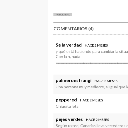
PUBLICIDAD
COMENTARIOS (4)
Se la verdad
HACE 2 MESES
y qué está haciendo para cambiar la situ
Con la n, nada
Lo que no es saber lo que cuestan las co
palmeroestrangi
HACE 2 MESES
Una persona muy mediocre, al igual que lo
peppered
HACE 2 MESES
Chiquita jeta
pejes verdes
HACE 2 MESES
Según usted, Canarias lleva vertederos e