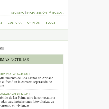
REGISTRO
|
INICIAR SESIÓN
|
BUSCAR
ES
CULTURA
OPINIÓN
BLOGS
AD
IMAS NOTICIAS
.08.2026 A LAS 16:44 GMT
yuntamiento de Los Llanos de Aridane
e el foco" en la correcta separación de
duos
.08.2026 A LAS 16:42 GMT
abildo de La Palma abre la convocatoria
udas para instalaciones fotovoltaicas de
consumo en viviendas