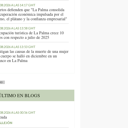
.08.2026 A LAS 14:17 GMT
rtos defienden que "La Palma consolida
ecuperación económica impulsada por el
mo, el plátano y la confianza empresarial"
.08.2026 A LAS 13:58 GMT
cupación turística de La Palma crece 10
os con respecto a julio de 2025
.08.2026 A LAS 13:53 GMT
stigan las causas de la muerte de una mujer
 cuerpo se halló en diciembre en un
anco en La Palma
AD
ÚLTIMO EN BLOGS
.08.2026 A LAS 00:56 GMT
euda
ALLEJÓN