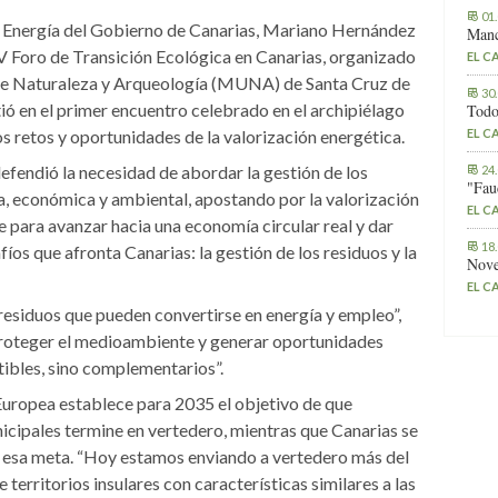
01
 y Energía del Gobierno de Canarias, Mariano Hernández
Manc
 V Foro de Transición Ecológica en Canarias, organizado
EL C
de Naturaleza y Arqueología (MUNA) de Santa Cruz de
30
tió en el primer encuentro celebrado en el archipiélago
Todo
s retos y oportunidades de la valorización energética.
EL C
defendió la necesidad de abordar la gestión de los
24
"Fau
a, económica y ambiental, apostando por la valorización
EL C
 para avanzar hacia una economía circular real y dar
18
fíos que afronta Canarias: la gestión de los residuos y la
Nove
EL C
residuos que pueden convertirse en energía y empleo”,
“proteger el medioambiente y generar oportunidades
ibles, sino complementarios”.
 Europea establece para 2035 el objetivo de que
icipales termine en vertedero, mientras que Canarias se
 esa meta. “Hoy estamos enviando a vertedero más del
territorios insulares con características similares a las