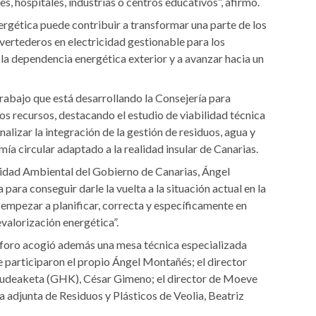
s, hospitales, industrias o centros educativos”, afirmó.
nergética puede contribuir a transformar una parte de los
vertederos en electricidad gestionable para los
 la dependencia energética exterior y a avanzar hacia un
trabajo que está desarrollando la Consejería para
los recursos, destacando el estudio de viabilidad técnica
lizar la integración de la gestión de residuos, agua y
a circular adaptado a la realidad insular de Canarias.
alidad Ambiental del Gobierno de Canarias, Ángel
para conseguir darle la vuelta a la situación actual en la
empezar a planificar, correcta y específicamente en
evalorización energética”.
 el foro acogió además una mesa técnica especializada
e participaron el propio Ángel Montañés; el director
deaketa (GHK), César Gimeno; el director de Moeve
ra adjunta de Residuos y Plásticos de Veolia, Beatriz