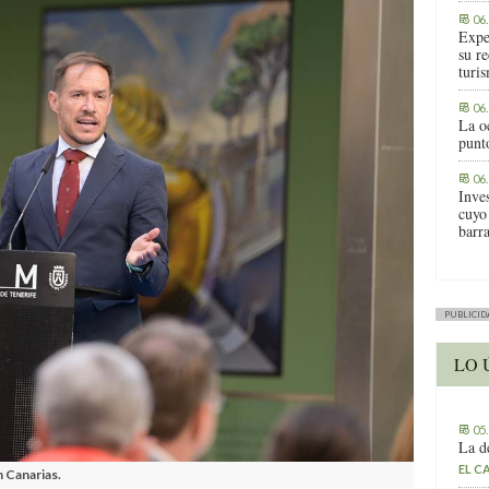
06
Expe
su r
turis
06
La o
punt
06
Inve
cuyo
barr
PUBLICID
LO 
05
La d
EL C
n Canarias.