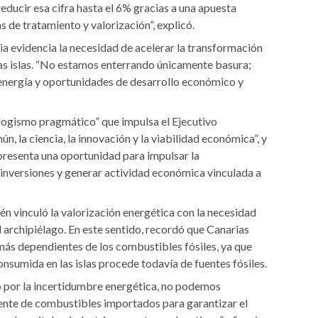
educir esa cifra hasta el 6% gracias a una apuesta
 de tratamiento y valorización”, explicó.
ia evidencia la necesidad de acelerar la transformación
las islas. “No estamos enterrando únicamente basura;
energía y oportunidades de desarrollo económico y
logismo pragmático” que impulsa el Ejecutivo
, la ciencia, la innovación y la viabilidad económica”, y
presenta una oportunidad para impulsar la
r inversiones y generar actividad económica vinculada a
n vinculó la valorización energética con la necesidad
l archipiélago. En este sentido, recordó que Canarias
 más dependientes de los combustibles fósiles, ya que
onsumida en las islas procede todavía de fuentes fósiles.
o por la incertidumbre energética, no podemos
ente de combustibles importados para garantizar el