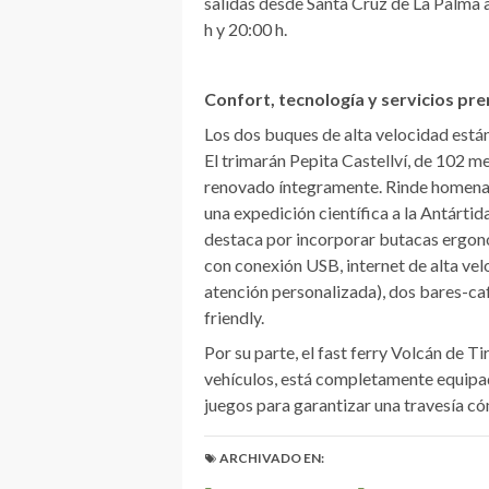
salidas desde Santa Cruz de La Palma a
h y 20:00 h.
Confort, tecnología y servicios p
Los dos buques de alta velocidad están
El trimarán Pepita Castellví, de 102 m
renovado íntegramente. Rinde homenaje
una expedición científica a la Antárti
destaca por incorporar butacas ergonó
con conexión USB, internet de alta velo
atención personalizada), dos bares-cafe
friendly.
Por su parte, el fast ferry Volcán de 
vehículos, está completamente equipado
juegos para garantizar una travesía 
ARCHIVADO EN: