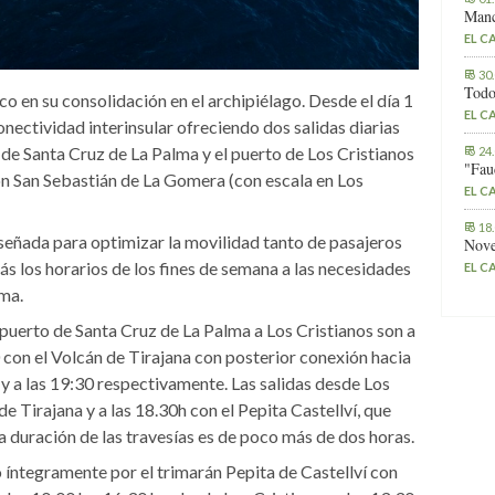
Manc
EL C
30
Todo
o en su consolidación en el archipiélago. Desde el día 1
EL C
onectividad interinsular ofreciendo dos salidas diarias
o de Santa Cruz de La Palma y el puerto de Los Cristianos
24
"Fau
on San Sebastián de La Gomera (con escala en Los
EL C
18
señada para optimizar la movilidad tanto de pasajeros
Nove
los horarios de los fines de semana a las necesidades
EL C
lma.
l puerto de Santa Cruz de La Palma a Los Cristianos son a
0 con el Volcán de Tirajana con posterior conexión hacia
y a las 19:30 respectivamente. Las salidas desde Los
de Tirajana y a las 18.30h con el Pepita Castellví, que
 duración de las travesías es de poco más de dos horas.
 íntegramente por el trimarán Pepita de Castellví con