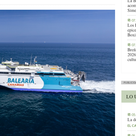
La B
acom
Sime
07
Los 
epic
Boxi
07
Breñ
2026
cult
PUBLICID
LO 
05
La d
EL C
01