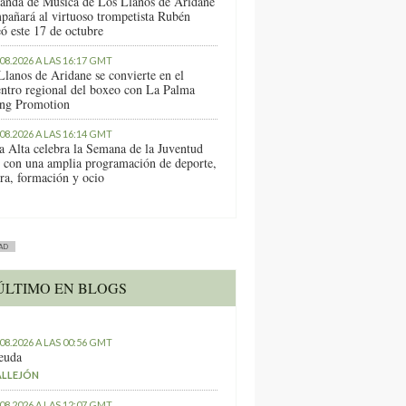
anda de Música de Los Llanos de Aridane
pañará al virtuoso trompetista Rubén
ó este 17 de octubre
.08.2026 A LAS 16:17 GMT
Llanos de Aridane se convierte en el
entro regional del boxeo con La Palma
ng Promotion
.08.2026 A LAS 16:14 GMT
a Alta celebra la Semana de la Juventud
 con una amplia programación de deporte,
ura, formación y ocio
AD
ÚLTIMO EN BLOGS
.08.2026 A LAS 00:56 GMT
euda
ALLEJÓN
.08.2026 A LAS 12:07 GMT