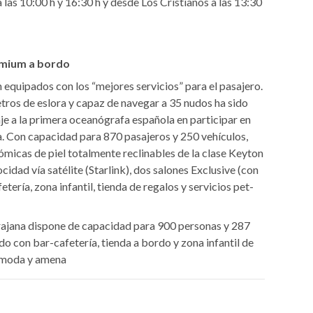
 las 10:00 h y 16:30 h y desde Los Cristianos a las 13:30
remium a bordo
 equipados con los “mejores servicios” para el pasajero.
etros de eslora y capaz de navegar a 35 nudos ha sido
 a la primera oceanógrafa española en participar en
da. Con capacidad para 870 pasajeros y 250 vehículos,
micas de piel totalmente reclinables de la clase Keyton
cidad vía satélite (Starlink), dos salones Exclusive (con
tería, zona infantil, tienda de regalos y servicios pet-
Tirajana dispone de capacidad para 900 personas y 287
 con bar-cafetería, tienda a bordo y zona infantil de
cómoda y amena