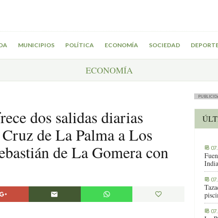
DA
MUNICIPIOS
POLÍTICA
ECONOMÍA
SOCIEDAD
DEPORT
ECONOMÍA
PUBLICID
rece dos salidas diarias
ÚLT
a Cruz de La Palma a Los
Sebastián de La Gomera con
07
Fuen
Indi
07
Tazac
pisc
07