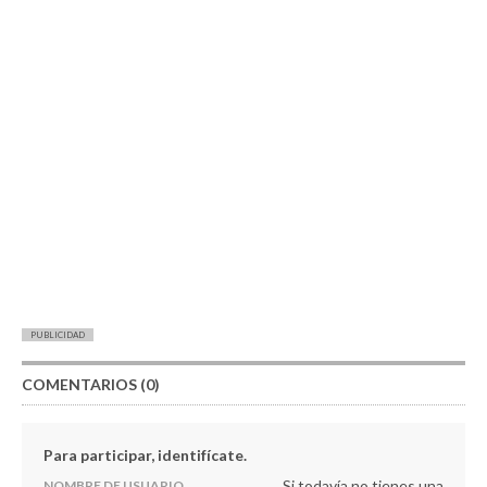
PUBLICIDAD
COMENTARIOS (0)
Para participar, identifícate.
Si todavía no tienes una
NOMBRE DE USUARIO