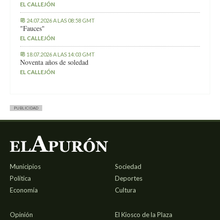
EL CALLEJÓN
24.07.2026 A LAS 08:58 GMT
"Fauces"
EL CALLEJÓN
18.07.2026 A LAS 14:03 GMT
Noventa años de soledad
EL CALLEJÓN
PUBLICIDAD
Municipios
Sociedad
Política
Deportes
Economía
Cultura
Opinión
El Kiosco de la Plaza