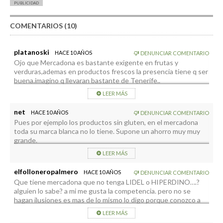
PUBLICIDAD
COMENTARIOS (10)
platanoski
HACE 10 AÑOS
DENUNCIAR COMENTARIO
Ojo que Mercadona es bastante exigente en frutas y
verduras,ademas en productos frescos la presencia tiene q ser
buena.imagino q llevaran bastante de Tenerife..
LEER MÁS
net
HACE 10 AÑOS
DENUNCIAR COMENTARIO
Pues por ejemplo los productos sin gluten, en el mercadona
toda su marca blanca no lo tiene. Supone un ahorro muy muy
grande.
LEER MÁS
elfolloneropalmero
HACE 10 AÑOS
DENUNCIAR COMENTARIO
Que tiene mercadona que no tenga LIDEL o HIPERDINO….?
alguien lo sabe? a mi me gusta la competencia. pero no se
hagan ilusiones es mas de lo mismo lo digo porque conozco a
esta MARCA. si los articulos de marca blanca son mas baratas,,,
LEER MÁS
pero ? pienselo no se hagan muchas ilusiones,,,,