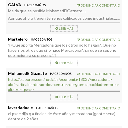
GALVA
HACE 10 AÑOS
DENUNCIAR COMENTARIO
Me da que es posible MohamedElGaznate….
Aunque ahora tienen terrenos calificados como industriales……
LEER MÁS
Martelero
HACE 10 AÑOS
DENUNCIAR COMENTARIO
Y¿Que aporta Mercadona que los otros no lo hagan?¿Que no
hacen los otros que sí lo hace Mercadona?¿En que se supone
que mejorará su presencia?
LEER MÁS
MohamedElGaznate
HACE 10 AÑOS
DENUNCIAR COMENTARIO
http://elapuron.com/noticias/economia/18037/mercadona-
abrir-a-finales-de-ao-dos-centros-de-gran-capacidad-en-brea-
alta-y-el-paso/
Tirando de hemeroteca, a finales de año se iban a abrir dos, el
LEER MÁS
de El Paso compró los terrenos Hiperdino, por lo que tendría
que ser uno a finales de año.
laverdaduele
HACE 10 AÑOS
DENUNCIAR COMENTARIO
el psoe dijo q a finales de éste año y mercadona (gente seria)
Ahora que dentro de dos años, ¿será esto un nuevo caso como
dentro de 2 años
el de la carretera El Remo – Los Canarios? Que se lleva
haciendo hace 30 años.