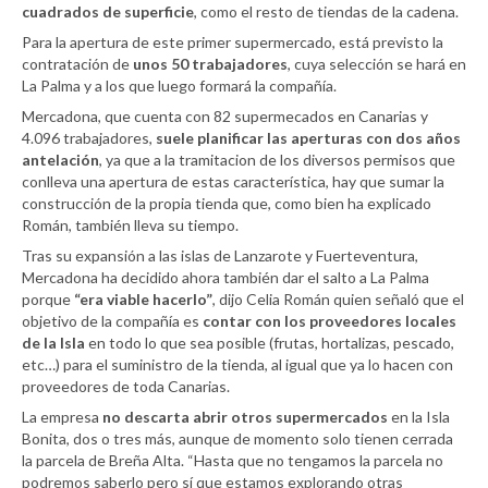
cuadrados de superficie
, como el resto de tiendas de la cadena.
Para la apertura de este primer supermercado, está previsto la
contratación de
unos 50 trabajadores
, cuya selección se hará en
La Palma y a los que luego formará la compañía.
Mercadona, que cuenta con 82 supermecados en Canarias y
4.096 trabajadores,
suele planificar las aperturas con dos años
antelación
, ya que a la tramitacion de los diversos permisos que
conlleva una apertura de estas característica, hay que sumar la
construcción de la propia tienda que, como bien ha explicado
Román, también lleva su tiempo.
Tras su expansión a las islas de Lanzarote y Fuerteventura,
Mercadona ha decidido ahora también dar el salto a La Palma
porque
“era viable hacerlo”
, dijo Celia Román quien señaló que el
objetivo de la compañía es
contar con los proveedores locales
de la Isla
en todo lo que sea posible (frutas, hortalizas, pescado,
etc…) para el suministro de la tienda, al igual que ya lo hacen con
proveedores de toda Canarias.
La empresa
no descarta abrir otros supermercados
en la Isla
Bonita, dos o tres más, aunque de momento solo tienen cerrada
la parcela de Breña Alta. “Hasta que no tengamos la parcela no
podremos saberlo pero sí que estamos explorando otras