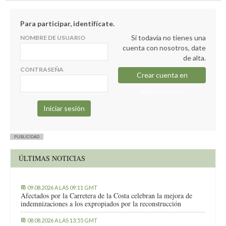
Para participar, identifícate.
Si todavía no tienes una
NOMBRE DE USUARIO
cuenta con nosotros, date
de alta.
CONTRASEÑA
Crear cuenta en
elapuron.com
PUBLICIDAD
ÚLTIMAS NOTICIAS
09.08.2026 A LAS 09:11 GMT
Afectados por la Carretera de la Costa celebran la mejora de
indemnizaciones a los expropiados por la reconstrucción
08.08.2026 A LAS 13:55 GMT