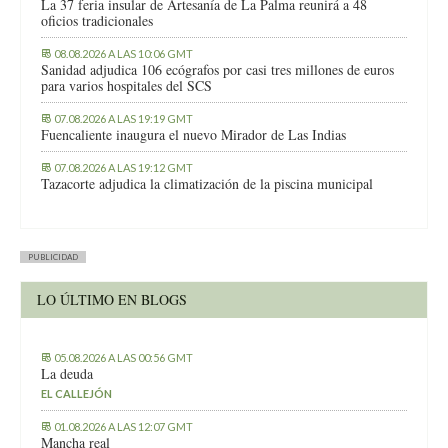
La 37 feria insular de Artesanía de La Palma reunirá a 48
oficios tradicionales
08.08.2026 A LAS 10:06 GMT
Sanidad adjudica 106 ecógrafos por casi tres millones de euros
para varios hospitales del SCS
07.08.2026 A LAS 19:19 GMT
Fuencaliente inaugura el nuevo Mirador de Las Indias
07.08.2026 A LAS 19:12 GMT
Tazacorte adjudica la climatización de la piscina municipal
PUBLICIDAD
LO ÚLTIMO EN BLOGS
05.08.2026 A LAS 00:56 GMT
La deuda
EL CALLEJÓN
01.08.2026 A LAS 12:07 GMT
Mancha real