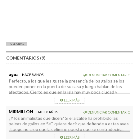
PUBLICIDAD
COMENTARIOS (9)
agua
HACE 8 AÑOS
DENUNCIAR COMENTARIO
Perfecto, a los que les guste la presencia de los gallos se los
pueden poner en la puerta de su casa y luego hablan de los
afectados. Cierto es que en la isla hay muy poca ciudad y
mucho campo pero también mucho mago y mucha gente que
LEER MÁS
se aburre, pues para todos ustedes un gallo y tres gallinas de
regalo.
MIRMILLON
HACE 8 AÑOS
DENUNCIAR COMENTARIO
¿Y los animalistas que dicen? Si el alcalde ha prohibido las
peleas de gallos en S/C quiere decir que defiende a estas aves
. Luego no creo que las elimine puesto que se contradeciría.
LEER MÁS