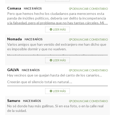
Comasa
HACE 8 AÑOS
DENUNCIAR COMENTARIO
Pero que hemos hecho los ciudadanos para merecernos esta
panda de inútiles políticos, debería ser delito la incompetencia
y la falsedad, pero el problema que no hay tantas cárceles. Mi
humilde opinión es que este problema se le fue de las manos, y
LEER MÁS
está pasando un kilo a ver si se soluciona fácil. Esto solo tiene
una solución, que es por la vía judicial.
Nomada
HACE 8 AÑOS
DENUNCIAR COMENTARIO
Varios amigos que han venido del extranjero me han dicho que
es imposible dormir y que no vuelven.
No sé si es peor la fauna, o los sorullos que los alimentan con
zamuros de panes y pienso (ilegal).
LEER MÁS
Hay un par de señoras con demencia que cocinan comida para
GALVA
HACE 8 AÑOS
DENUNCIAR COMENTARIO
las gallinas porque sus hijos no las atienden y que deberían ser
Hay vecinos que se quejan hasta del canto de los canarios…
trasladadas a un centro, ayúdenlas por favor señor alcalde.
Creerán que el silencio total es natural….
Organícense de espaldas a este ayuntamiento parapléjico,
ánimo.
Pues ni en La Caldera, Ni en Cofete…
LEER MÁS
Menudos agonías……………..
Samuro
HACE 8 AÑOS
DENUNCIAR COMENTARIO
No sé donde hay más gallinas. Si en esa foto, o en la calle real
de la suidad.