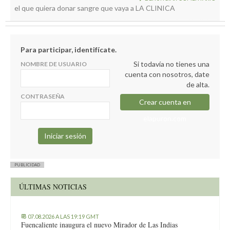
Es del Reino Unido, pero seguramente los científicos serán
el que quiera donar sangre que vaya a LA CLINICA
españoles o palmeros que tuvieron que emigrar porque aquí no
les hacían caso. El Reino Unido está lleno de universitarios que
huyeron de España.
Para participar, identifícate.
Si todavía no tienes una
NOMBRE DE USUARIO
cuenta con nosotros, date
de alta.
CONTRASEÑA
Crear cuenta en
elapuron.com
PUBLICIDAD
ÚLTIMAS NOTICIAS
07.08.2026 A LAS 19:19 GMT
Fuencaliente inaugura el nuevo Mirador de Las Indias