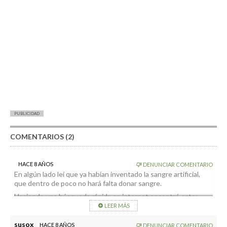
PUBLICIDAD
COMENTARIOS (2)
HACE 8 AÑOS
DENUNCIAR COMENTARIO
En algún lado leí que ya habían inventado la sangre artificial,
que dentro de poco no hará falta donar sangre.
Haciendo una búsqueda rápida en internet encontré esto:
LEER MÁS
https://www.muyinteresante.es/revista-muy/noticias-
muy/articulo/2017-llega-la-sangre-artificial-821440668760
susox
HACE 8 AÑOS
DENUNCIAR COMENTARIO