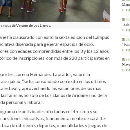
Manc
EL C
30
Todo
Campus de Verano de Los Llanos.
EL C
ane ha clausurado con éxito la sexta edición del Campus
24
iciativa diseñada para generar espacios de ocio,
"Fau
nores con edades comprendidas entre los 3 y los 12 años
EL C
tórico de inscripciones, con más de 220 participantes en
18
Nove
EL C
eportes, Lorena Hernández Labrador, valoró la
 su juicio, “se ha consolidado con éxito en los últimos
ca estival y, aprovechando las vacaciones de los más
as familias no sólo de Los Llanos de Aridane sino de la
da personal y laboral”.
rograma de actividades ofertadas en el mismo y su
s cuestiones educativas, fundamentalmente de carácter
ctica de diferentes deportes, manualidades y juegos de