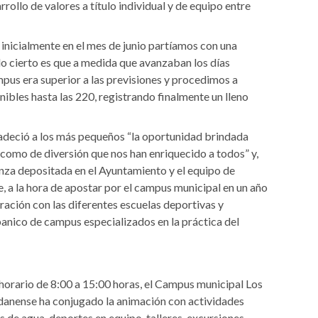
ollo de valores a título individual y de equipo entre
nicialmente en el mes de junio partíamos con una
lo cierto es que a medida que avanzaban los días
s era superior a las previsiones y procedimos a
ibles hasta las 220, registrando finalmente un lleno
gradeció a los más pequeños “la oportunidad brindada
como de diversión que nos han enriquecido a todos” y,
ianza depositada en el Ayuntamiento y el equipo de
 a la hora de apostar por el campus municipal en un año
ración con las diferentes escuelas deportivas y
anico de campus especializados en la práctica del
horario de 8:00 a 15:00 horas, el Campus municipal Los
danense ha conjugado la animación con actividades
s de agua, deportes en equipo, talleres, excursiones