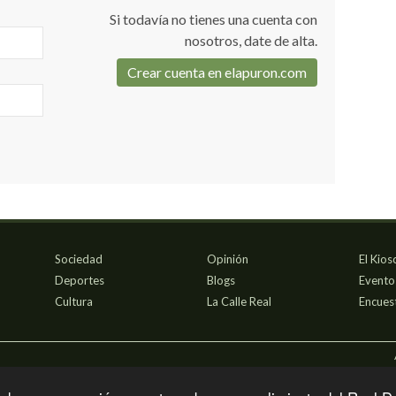
Si todavía no tienes una cuenta con
nosotros, date de alta.
Crear cuenta en elapuron.com
Sociedad
Opinión
El Kios
Deportes
Blogs
Evento
Cultura
La Calle Real
Encues