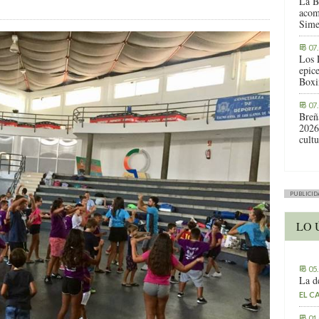
La B
acom
Sime
07
Los 
epic
Boxi
07
Breñ
2026
cult
PUBLICID
LO 
05
La d
EL C
01