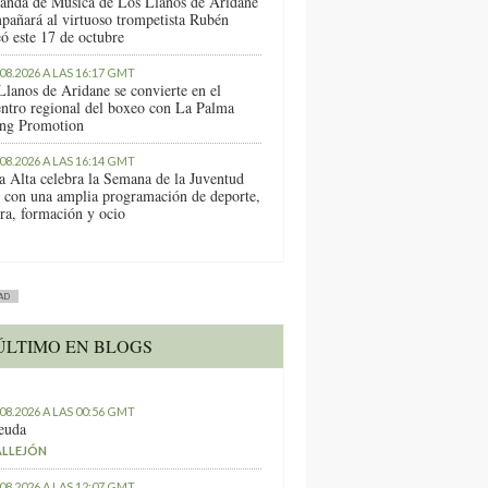
anda de Música de Los Llanos de Aridane
pañará al virtuoso trompetista Rubén
ó este 17 de octubre
.08.2026 A LAS 16:17 GMT
Llanos de Aridane se convierte en el
entro regional del boxeo con La Palma
ng Promotion
.08.2026 A LAS 16:14 GMT
a Alta celebra la Semana de la Juventud
 con una amplia programación de deporte,
ura, formación y ocio
AD
ÚLTIMO EN BLOGS
.08.2026 A LAS 00:56 GMT
euda
ALLEJÓN
.08.2026 A LAS 12:07 GMT