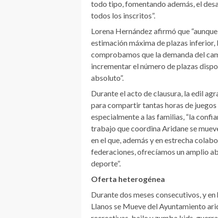
todo tipo, fomentando además, el desarr
todos los inscritos”.
Lorena Hernández afirmó que “aunque i
estimación máxima de plazas inferior, 
comprobamos que la demanda del campu
incrementar el número de plazas dispon
absoluto”.
Durante el acto de clausura, la edil a
para compartir tantas horas de juegos 
especialmente a las familias, “la conf
trabajo que coordina Aridane se mueve,
en el que, además y en estrecha colabo
federaciones, ofrecíamos un amplio ab
deporte”.
Oferta heterogénea
Durante dos meses consecutivos, y en 
Llanos se Mueve del Ayuntamiento ari
recreativas, baile y zumba kids, guerra