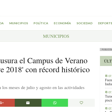
DA
MUNICIPIOS
POLÍTICA
ECONOMÍA
SOCIEDAD
DEPORT
MUNICIPIOS
PUBLICID
ausura el Campus de Verano
ÚLT
e 2018' con récord histórico
07
Fuen
Indi
los meses de julio y agosto en las actividades
07
Tazac
pisc
07