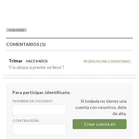
PUBLICIDAD
COMENTARIOS (1)
Trimar
HACE 8 AÑOS
DENUNCIAR COMENTARIO
Y la okupa q premio se llevó ?
Para participar, identifícate.
Si todavía no tienes una
NOMBRE DE USUARIO
cuenta con nosotros, date
de alta.
CONTRASEÑA
Crear cuenta en
elapuron.com