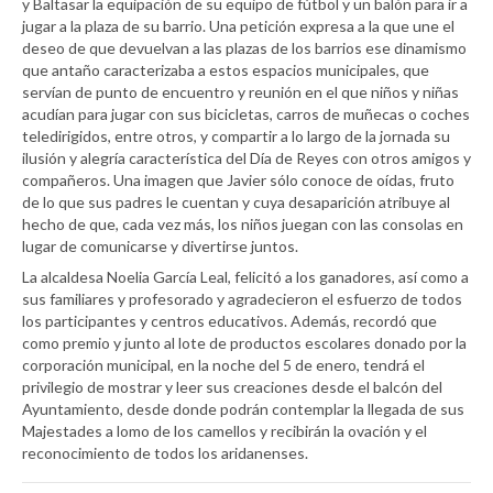
y Baltasar la equipación de su equipo de fútbol y un balón para ir a
jugar a la plaza de su barrio. Una petición expresa a la que une el
deseo de que devuelvan a las plazas de los barrios ese dinamismo
que antaño caracterizaba a estos espacios municipales, que
servían de punto de encuentro y reunión en el que niños y niñas
acudían para jugar con sus bicicletas, carros de muñecas o coches
teledirigidos, entre otros, y compartir a lo largo de la jornada su
ilusión y alegría característica del Día de Reyes con otros amigos y
compañeros. Una imagen que Javier sólo conoce de oídas, fruto
de lo que sus padres le cuentan y cuya desaparición atribuye al
hecho de que, cada vez más, los niños juegan con las consolas en
lugar de comunicarse y divertirse juntos.
La alcaldesa Noelia García Leal, felicitó a los ganadores, así como a
sus familiares y profesorado y agradecieron el esfuerzo de todos
los participantes y centros educativos. Además, recordó que
como premio y junto al lote de productos escolares donado por la
corporación municipal, en la noche del 5 de enero, tendrá el
privilegio de mostrar y leer sus creaciones desde el balcón del
Ayuntamiento, desde donde podrán contemplar la llegada de sus
Majestades a lomo de los camellos y recibirán la ovación y el
reconocimiento de todos los aridanenses.