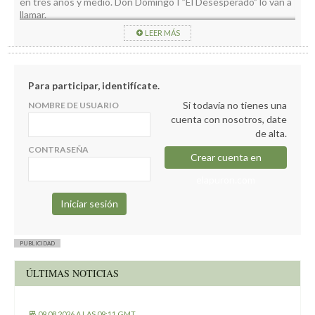
en tres años y medio. Don Domingo I ”El Desesperado” lo van a
llamar.
LEER MÁS
Para participar, identifícate.
Si todavía no tienes una
NOMBRE DE USUARIO
cuenta con nosotros, date
de alta.
CONTRASEÑA
Crear cuenta en
elapuron.com
PUBLICIDAD
ÚLTIMAS NOTICIAS
09.08.2026 A LAS 09:11 GMT