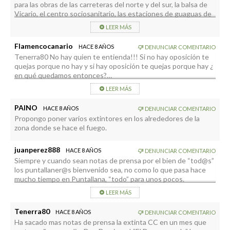
para las obras de las carreteras del norte y del sur, la balsa de
Vicario, el centro sociosanitario, las estaciones de guaguas de
Los Llanos y Santa Cruz y un largo, laaaaaargo etcétera?
LEER MÁS
Gracias.
Flamencocanario
HACE 8 AÑOS
DENUNCIAR COMENTARIO
Tenerra80 No hay quien te entienda!!! Si no hay oposición te
quejas porque no hay y si hay oposición te quejas porque hay ¿
en qué quedamos entonces?…
Por otro lado, el candidato está haciendo lo que tiene hacer, y
LEER MÁS
da igual que sea hace un mes o hace tres años lo importante es
que lo haga, además ya era hora que entrara alguien nuevo con
PAINO
HACE 8 AÑOS
DENUNCIAR COMENTARIO
ganas de hacer y que les diera un poco de caña al gobierno
Propongo poner varios extintores en los alrededores de la
socialista de la pachorra que gobierna en el Ayuntamiento de
zona donde se hace el fuego.
Puntallana ya que las mayorias absolutas nunca son buenas
para los ciudadanos.
juanperez888
HACE 8 AÑOS
DENUNCIAR COMENTARIO
Siempre y cuando sean notas de prensa por el bien de “tod@s”
los puntallaner@s bienvenido sea, no como lo que pasa hace
mucho tiempo en Puntallana, “todo” para unos pocos.
LEER MÁS
Tenerra80
HACE 8 AÑOS
DENUNCIAR COMENTARIO
Ha sacado mas notas de prensa la extinta CC en un mes que