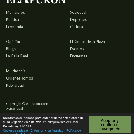
Municipios
Sociedad
Política
Deportes
Economía
Cultura
Opinión
El Kiosco de la Plaza
Blogs
Eventos
La Calle Real
Encuestas
Multimedia
Quiénes somos
Publicidad
Copyright © elapuron.com
Aviso legal
Solicitamos su permiso para obtener datos estadísticos de
Política de privacidad
Aceptar y
su navegación en esta web, en cumplimiento del Real
continuar
Decreto-ley 13/2012.
navegando
Uso de cookies
Cookies usadas en El Apurón y su finalidad
Política de