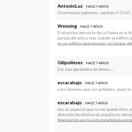
AntonioLuz
HACE 7 AÑOS
Ocurrencias palmeras , capítulo nº 3.567.
Wenning
HACE 7 AÑOS
El atractivo del norte de La Palma es la f
pureza del sitio y mas cuando el edificio 
en un edificio abandonado, un búnker del
Gilipolleses
HACE 7 AÑOS
Eso mas gastadera de dinero….
escarabajo
HACE 7 AÑOS
y los terrenos aun son privados…pues la 
escarabajo
HACE 7 AÑOS
hay un aspecto que no me queda claro, e
dirección facultativa de arquitecto detrá
financiación asi no esta garantizada por
las bases….me da la sensación de que 
por otro lado digo que esta propuesta es