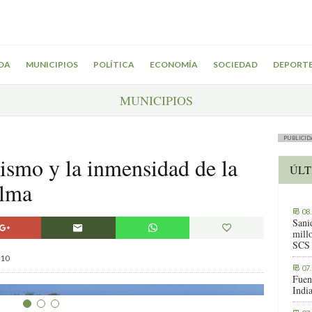
DA
MUNICIPIOS
POLÍTICA
ECONOMÍA
SOCIEDAD
DEPORT
MUNICIPIOS
PUBLICID
bismo y la inmensidad de la
ÚLT
alma
08
Sani
millo
SCS
10
07
Fuen
Indi