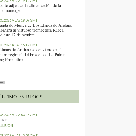
.08.2026 A LAS 19:12 GMT
orte adjudica la climatización de la
ina municipal
.08.2026 A LAS 19:09 GMT
anda de Música de Los Llanos de Aridane
pañará al virtuoso trompetista Rubén
ó este 17 de octubre
.08.2026 A LAS 16:17 GMT
Llanos de Aridane se convierte en el
entro regional del boxeo con La Palma
ng Promotion
AD
ÚLTIMO EN BLOGS
.08.2026 A LAS 00:56 GMT
euda
ALLEJÓN
.08.2026 A LAS 12:07 GMT