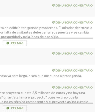
DENUNCIAR COMENTARIO
DENUNCIAR COMENTARIO
alta de edificio tan grande y modernos. El mirador destruye la
por falta de visitantes debe cerrar sus puertas y se cambia
 prosperidad y mala ideas de ese siglo.
LEER MÁS
DENUNCIAR COMENTARIO
DENUNCIAR COMENTARIO
cosa va para largo..o sea que me suena a propaganda.
DENUNCIAR COMENTARIO
ste proyecto cuesta 2,5 millones de euros y no hay una
s? un artista firma el proyecto? pues yo creo que la
que no es técnico competente y el proyecto asi no cumple
esto es una IDEA, ES DECIR UN BOCETO.
LEER MÁS
ta ya muy vista en arquitectura..esta fase de la moda del