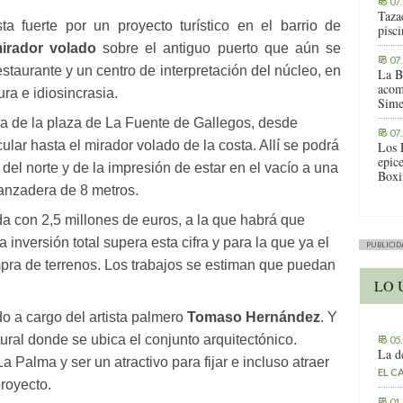
07
Tazac
 fuerte por un proyecto turístico en el barrio de
pisc
irador volado
sobre el antiguo puerto que aún se
07
staurante y un centro de interpretación del núcleo, en
La B
acom
ura e idiosincrasia.
Sime
ra de la plaza de La Fuente de Gallegos, desde
07
lar hasta el mirador volado de la costa. Allí se podrá
Los 
epic
 del norte y de la impresión de estar en el vacío a una
Boxi
lanzadera de 8 metros.
a con 2,5 millones de euros, a la que habrá que
inversión total supera esta cifra y para la que ya el
PUBLICID
pra de terrenos. Los trabajos se estiman que puedan
LO 
do a cargo del artista palmero
Tomaso Hernández
. Y
ural donde se ubica el conjunto arquitectónico.
05
La d
 Palma y ser un atractivo para fijar e incluso atraer
EL C
proyecto.
01