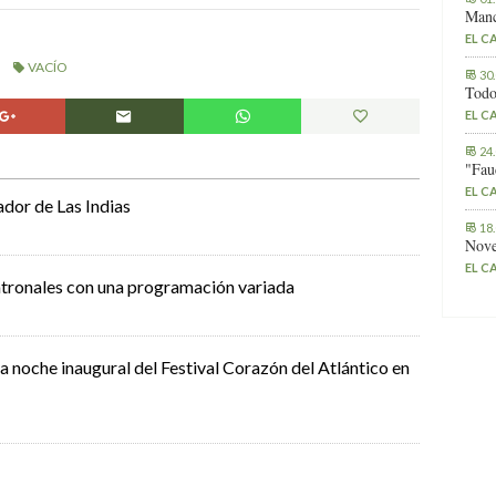
Manc
EL C
VACÍO
30
Todo
EL C
24
"Fau
EL C
ador de Las Indias
18
Nove
EL C
patronales con una programación variada
a noche inaugural del Festival Corazón del Atlántico en