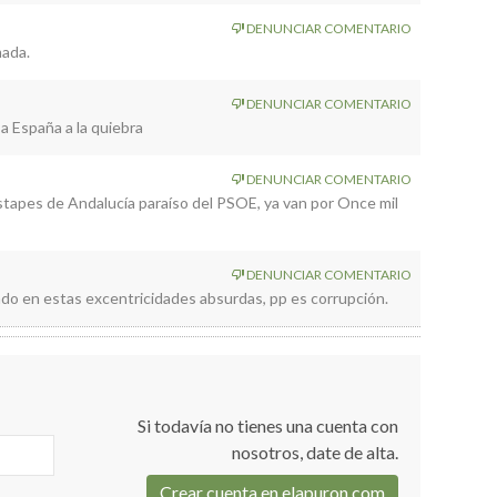
ente a la vez que la cubierta verde.no tiene nada de novedoso
DENUNCIAR COMENTARIO
o siento.
mada.
DENUNCIAR COMENTARIO
a España a la quiebra
DENUNCIAR COMENTARIO
stapes de Andalucía paraíso del PSOE, ya van por Once mil
DENUNCIAR COMENTARIO
o en estas excentricidades absurdas, pp es corrupción.
Si todavía no tienes una cuenta con
nosotros, date de alta.
Crear cuenta en elapuron.com