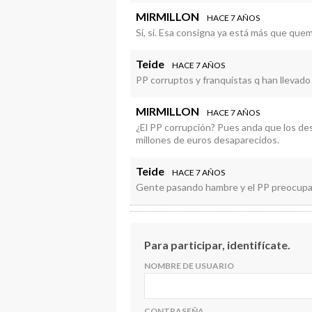
cristal visto, la piedra y el volumen sali
MIRMILLON
HACE 7 AÑOS
yo incluso diría que es mas de lo mismo. l
Si, si. Esa consigna ya está más que que
Teide
HACE 7 AÑOS
PP corruptos y franquistas q han llevado 
MIRMILLON
HACE 7 AÑOS
¿El PP corrupción? Pues anda que los de
millones de euros desaparecidos.
Teide
HACE 7 AÑOS
Gente pasando hambre y el PP preocupad
Para participar, identifícate.
NOMBRE DE USUARIO
CONTRASEÑA