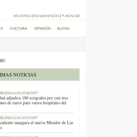
REGISTRO
|
INICIAR SESIÓN
|
BUSCAR
ES
CULTURA
OPINIÓN
BLOGS
AD
IMAS NOTICIAS
.08.2026 A LAS 10:06 GMT
dad adjudica 106 ecógrafos por casi tres
nes de euros para varios hospitales del
.08.2026 A LAS 19:19 GMT
caliente inaugura el nuevo Mirador de Las
as