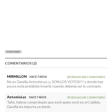
PUBLICIDAD
COMENTARIOS (2)
MIRMILLON
HACE 7 AÑOS
DENUNCIAR COMENTARIO
No es Garafía AntonioLuz ¡¡¡ SON LOS VOTOS!!! y donde hay
pocos está prohibido invertir cuando debería ser lo contrario.
AntonioLuz
HACE 7 AÑOS
DENUNCIAR COMENTARIO
Taño, habras comprobado que esté quien esté en el Cabildo,
Garafía les importa un bledo.