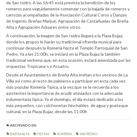
de San Isidro. A las 16:45 está prevista la bendición de los
romeros para seguidamente comenzar con la bajada de romeros y
carrozas acompañadas de la Asociación Cultural Coros y Danzas
de Ingenio, Breñas Marjué, Agrupación de Castañuelas de Breña
Alta y Agrupación Aduares entre otros.
A continuación, la imagen de San Isidro llegará a la Plaza Bujaz,
donde los grupos le harán su tradicional ofrenda musical para
continuar después la Romería hasta el Templo Parroquial de San
Pedro. Ya a las 21:00h, se iniciará en la Plaza Bujaz la también
tradicional verbena que, en esta ocasión, estará amenizada por las
orquestas Tropicana´s y Acuatro.
Desde el Ayuntamiento de Breña Alta invitan a los vecinos de La
Villa así como al resto de palmeros a participar en esta cada vez
más popular Romería Típica, a la vez que se le recuerda a los
asistentes la importancia de acudir ataviados con la adecuada
indumentaria típica. Ya el domingo, el día estará dedicado a los
más pequeños, con colchonetas hinchables de agua y guateque
cultural, en la Plaza Bujaz, desde las 11:00h
ARCHIVADO EN:
BREÑA ALTA
FIESTAS
ROMERÍA
SAN PEDRO