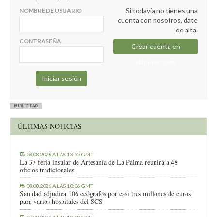
Si todavía no tienes una
NOMBRE DE USUARIO
cuenta con nosotros, date
de alta.
CONTRASEÑA
Crear cuenta en
elapuron.com
PUBLICIDAD
ÚLTIMAS NOTICIAS
08.08.2026 A LAS 13:55 GMT
La 37 feria insular de Artesanía de La Palma reunirá a 48
oficios tradicionales
08.08.2026 A LAS 10:06 GMT
Sanidad adjudica 106 ecógrafos por casi tres millones de euros
para varios hospitales del SCS