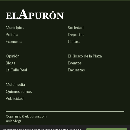
Municipios
Sociedad
Política
Deportes
Economía
Cultura
Opinión
El Kiosco de la Plaza
Blogs
Eventos
La Calle Real
Encuestas
Multimedia
Quiénes somos
Publicidad
Copyright © elapuron.com
Aviso legal
Solicitamos su permiso para obtener datos estadísticos de