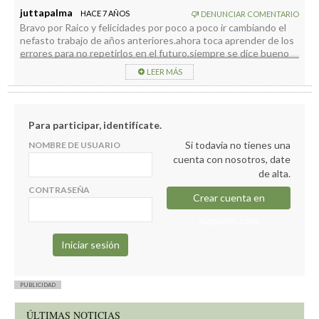
de la isla.
juttapalma
HACE 7 AÑOS
DENUNCIAR COMENTARIO
Bravo por Raico y felicidades por poco a poco ir cambiando el
nefasto trabajo de años anteriores.ahora toca aprender de los
errores para no repetirlos en el futuro.siempre se dice bueno
felicitar a el y su equipo de trabajo..yo solo lo felicito a él
LEER MÁS
Para participar, identifícate.
Si todavía no tienes una
NOMBRE DE USUARIO
cuenta con nosotros, date
de alta.
CONTRASEÑA
Crear cuenta en
elapuron.com
PUBLICIDAD
ÚLTIMAS NOTICIAS