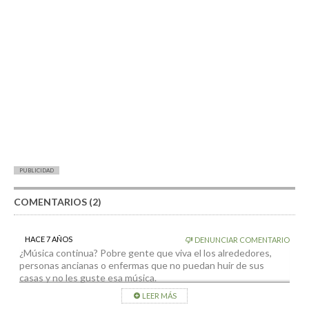
PUBLICIDAD
COMENTARIOS (2)
HACE 7 AÑOS
DENUNCIAR COMENTARIO
¿Música continua? Pobre gente que viva el los alrededores,
personas ancianas o enfermas que no puedan huir de sus
casas y no les guste esa música.
A mí me ponen música al lado de casa y salgo corriendo de casa
LEER MÁS
aunque tenga que vivir unos días en una cueva al otro extremo