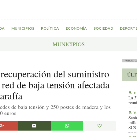
DA
MUNICIPIOS
POLÍTICA
ECONOMÍA
SOCIEDAD
DEPORT
MUNICIPIOS
PUBLICID
 recuperación del suministro
ÚLT
 red de baja tensión afectada
arafía
08
La 3
reuni
redes de baja tensión y 250 postes de madera y los
0 euros
08
Sani
millo
SCS