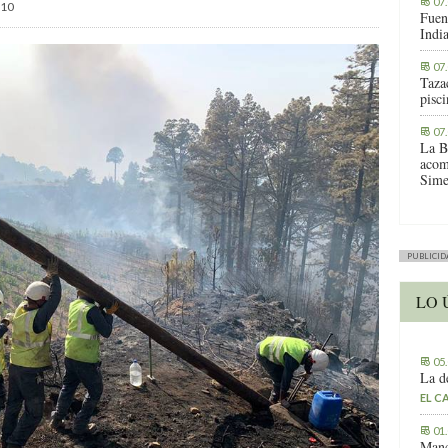
07
10
Fuen
Indi
07
Tazac
pisc
07
La B
acom
Sime
PUBLICID
LO 
05
La d
EL C
01
Manc