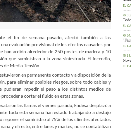
EL C
30
Todo
EL C
24
ante el fin de semana pasado, afectó también a las
"Fau
n una evaluación provisional de los efectos causados por
EL C
que han ardido alrededor de 250 postes de madera y 10
18
ón que suministran a la zona siniestrada. El incendio,
Nove
es de Media Tensión.
EL C
 estuvieron en permanente contacto y a disposición de la
in, para eliminar posibles riesgos, sobre todo cables y
ue pudieran impedir el paso a los distintos medios de
 proceder a cortar el fluido en estas zonas.
ataron las llamas el viernes pasado, Endesa desplazó a
rante toda esta semana han estado trabajando a destajo
ó reponer el suministro al 75% de los clientes afectados
mana y el resto, entre lunes y martes; no se contabilizan