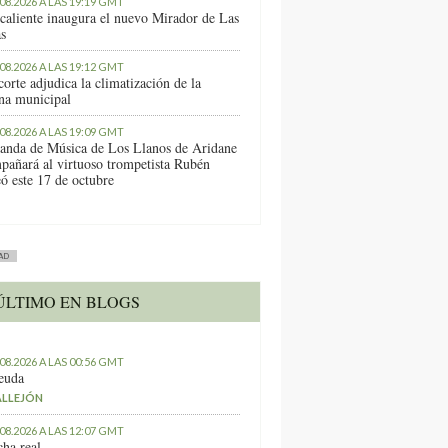
.08.2026 A LAS 19:19 GMT
caliente inaugura el nuevo Mirador de Las
as
.08.2026 A LAS 19:12 GMT
orte adjudica la climatización de la
ina municipal
.08.2026 A LAS 19:09 GMT
anda de Música de Los Llanos de Aridane
pañará al virtuoso trompetista Rubén
ó este 17 de octubre
AD
ÚLTIMO EN BLOGS
.08.2026 A LAS 00:56 GMT
euda
ALLEJÓN
.08.2026 A LAS 12:07 GMT
ha real