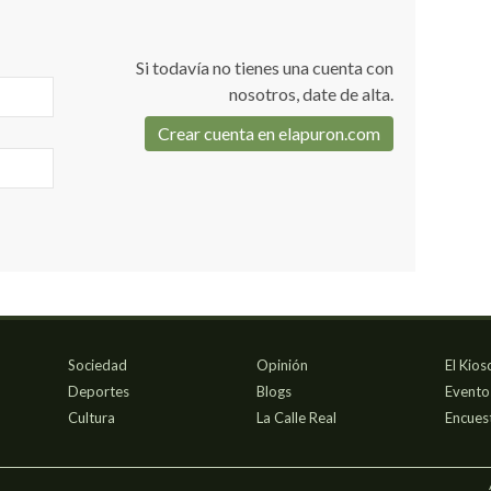
Si todavía no tienes una cuenta con
nosotros, date de alta.
Crear cuenta en elapuron.com
Sociedad
Opinión
El Kios
Deportes
Blogs
Evento
Cultura
La Calle Real
Encues