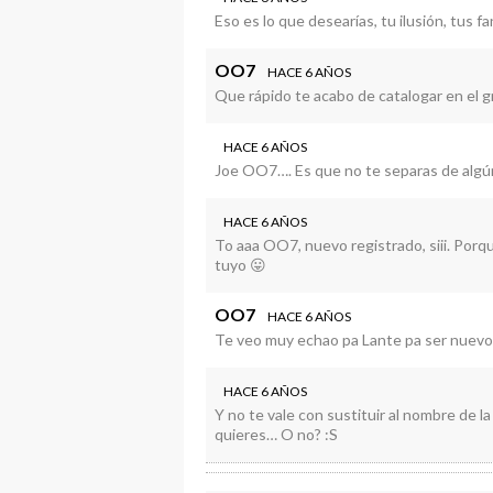
Eso es lo que desearías, tu ilusión, tus 
OO7
HACE 6 AÑOS
Que rápido te acabo de catalogar en el g
HACE 6 AÑOS
Joe OO7…. Es que no te separas de algún c
HACE 6 AÑOS
To aaa OO7, nuevo registrado, siii. Por
tuyo 😛
OO7
HACE 6 AÑOS
Te veo muy echao pa Lante pa ser nuevo
HACE 6 AÑOS
Y no te vale con sustituir al nombre de l
quieres… O no? :S