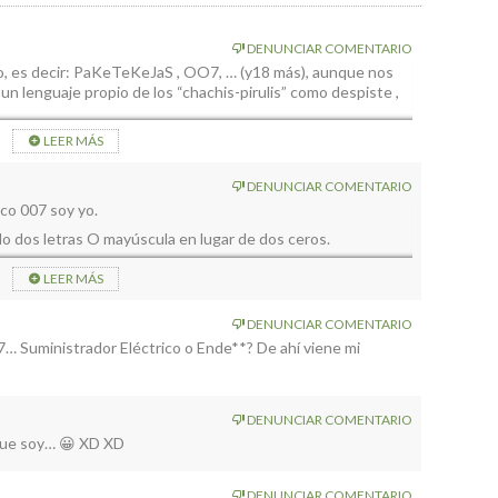
DENUNCIAR COMENTARIO
o, es decir: PaKeTeKeJaS , OO7, … (y18 más), aunque nos
 un lenguaje propio de los “chachis-pirulis” como despiste ,
”.
LEER MÁS
 sabe Ud. que es nuevo? (:>)))
DENUNCIAR COMENTARIO
iempre con las mismas majaderías, sin atender al tema
co 007 soy yo.
da. ¡Qué cruz Señor, qué cruz!
o dos letras O mayúscula en lugar de dos ceros.
LEER MÁS
y la letra O mayúscula es redonda.
DENUNCIAR COMENTARIO
… Suministrador Eléctrico o Ende**? De ahí viene mi
DENUNCIAR COMENTARIO
 que soy… 😀 XD XD
DENUNCIAR COMENTARIO