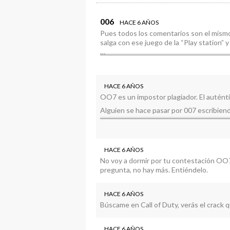
006
HACE 6 AÑOS
Pues todos los comentarios son el mism
salga con ese juego de la “Play station” y
…
“Te veo muy echao pa Lante pa ser nuevo
OO7, laverdaduele, sirinoke…, y ¿Por qué
HACE 6 AÑOS
Póngase serio, al menos en este medio, s
OO7 es un impostor plagiador. El auténti
central del hilo, la noticia o lo que proce
Alguien se hace pasar por 007 escribiend
OO7 – Pseudónimo plagiado.
007 – Auténtico 007.
Si se dan cuenta el cero es más ovalado 
HACE 6 AÑOS
No voy a dormir por tu contestación OO7
pregunta, no hay más. Entiéndelo.
HACE 6 AÑOS
Búscame en Call of Duty, verás el crack
HACE 6 AÑOS