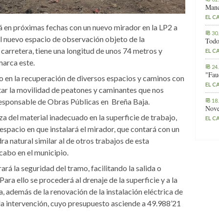
Manc
EL C
 en próximas fechas con un nuevo mirador en la LP2 a
30
El nuevo espacio de observación objeto de la
Todo
 carretera, tiene una longitud de unos 74 metros y
EL C
marca este.
24
"Fau
en la recuperación de diversos espacios y caminos con
EL C
tar la movilidad de peatones y caminantes que nos
y responsable de Obras Públicas en Breña Baja.
18
Nove
za del material inadecuado en la superficie de trabajo,
EL C
espacio en que instalará el mirador, que contará con un
 natural similar al de otros trabajos de esta
cabo en el municipio.
ará la seguridad del tramo, facilitando la salida o
ara ello se procederá al drenaje de la superficie y a la
 además de la renovación de la instalación eléctrica de
 la intervención, cuyo presupuesto asciende a 49.988’21