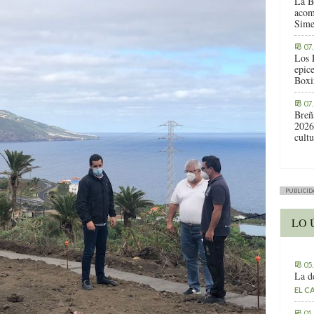
La B
acom
Sime
07
Los 
epic
Boxi
07
Breñ
2026
cult
PUBLICID
LO 
05
La d
EL C
01