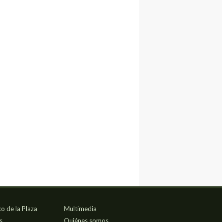
co de la Plaza
Multimedia
s
Quiénes somos