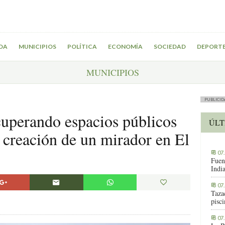
DA
MUNICIPIOS
POLÍTICA
ECONOMÍA
SOCIEDAD
DEPORT
MUNICIPIOS
PUBLICID
cuperando espacios públicos
ÚLT
 creación de un mirador en El
07
Fuen
Indi
07
Tazac
pisc
07