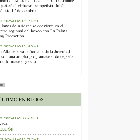
anda de Música de Los Llanos de Aridane
pañará al virtuoso trompetista Rubén
ó este 17 de octubre
.08.2026 A LAS 16:17 GMT
Llanos de Aridane se convierte en el
entro regional del boxeo con La Palma
ng Promotion
.08.2026 A LAS 16:14 GMT
a Alta celebra la Semana de la Juventud
 con una amplia programación de deporte,
ura, formación y ocio
AD
ÚLTIMO EN BLOGS
.08.2026 A LAS 00:56 GMT
euda
ALLEJÓN
.08.2026 A LAS 12:07 GMT