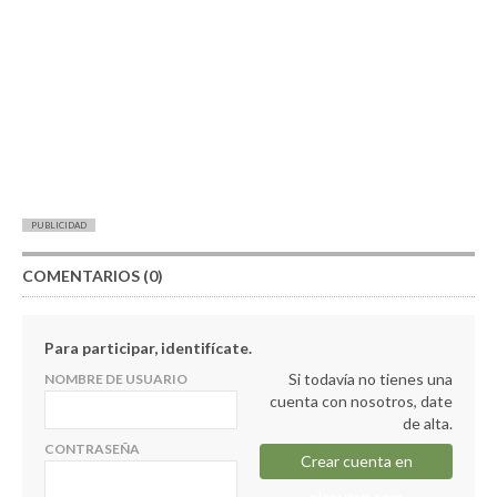
PUBLICIDAD
COMENTARIOS (0)
Para participar, identifícate.
Si todavía no tienes una
NOMBRE DE USUARIO
cuenta con nosotros, date
de alta.
CONTRASEÑA
Crear cuenta en
elapuron.com