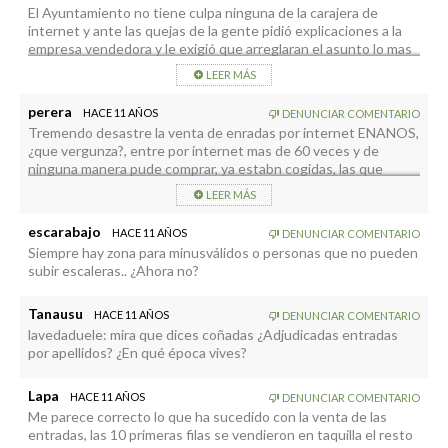
El Ayuntamiento no tiene culpa ninguna de la carajera de
internet y ante las quejas de la gente pidió explicaciones a la
empresa vendedora y le exigió que arreglaran el asunto lo mas
rápido posible, lo que se hizo. Hay mucha gente por aquí que
LEER MÁS
opina lo que le das la gana sin tener la mas mínima idea de nada,
alegadores y quejones siempre.
perera
HACE 11 AÑOS
DENUNCIAR COMENTARIO
Tremendo desastre la venta de enradas por internet ENANOS,
¿que vergunza?, entre por internet mas de 60 veces y de
ninguna manera pude comprar, ya estabn cogidas, las que
elegia, se bloqueba el sistema y a volver a empezar. Así desde
LEER MÁS
las 10,3 hasta las 13,30h……………………………………………que el
Ayuntamiento explique esto??????
escarabajo
HACE 11 AÑOS
DENUNCIAR COMENTARIO
Siempre hay zona para minusválidos o personas que no pueden
subir escaleras.. ¿Ahora no?
Tanausu
HACE 11 AÑOS
DENUNCIAR COMENTARIO
lavedaduele: mira que dices coñadas ¿Adjudicadas entradas
por apellidos? ¿En qué época vives?
Lapa
HACE 11 AÑOS
DENUNCIAR COMENTARIO
Me parece correcto lo que ha sucedido con la venta de las
entradas, las 10 primeras filas se vendieron en taquilla el resto