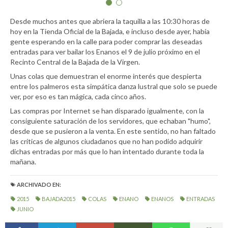
Desde muchos antes que abriera la taquilla a las 10:30 horas de
hoy en la Tienda Oficial de la Bajada, e incluso desde ayer, había
gente esperando en la calle para poder comprar las deseadas
entradas para ver bailar los Enanos el 9 de julio próximo en el
Recinto Central de la Bajada de la Virgen.
Unas colas que demuestran el enorme interés que despierta
entre los palmeros esta simpática danza lustral que solo se puede
ver, por eso es tan mágica, cada cinco años.
Las compras por Internet se han disparado igualmente, con la
consiguiente saturación de los servidores, que echaban "humo",
desde que se pusieron a la venta. En este sentido, no han faltado
Colas para comprar las entradas para los Enanos.
Un
Re
las críticas de algunos ciudadanos que no han podido adquirir
dichas entradas por más que lo han intentado durante toda la
mañana.
ARCHIVADO EN:
2015
BAJADA2015
COLAS
ENANO
ENANOS
ENTRADAS
JUNIO