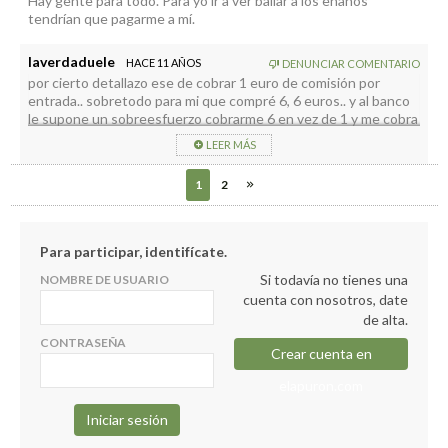
Hay gente para todo. Para yo ir a ver bailar a los enanos
tendrían que pagarme a mí.
laverdaduele
HACE 11 AÑOS
DENUNCIAR COMENTARIO
por cierto detallazo ese de cobrar 1 euro de comisión por
entrada.. sobretodo para mi que compré 6, 6 euros.. y al banco
le supone un sobreesfuerzo cobrarme 6 en vez de 1 y me cobra
6 euretes
LEER MÁS
1
2
Para participar, identifícate.
Si todavía no tienes una
NOMBRE DE USUARIO
cuenta con nosotros, date
de alta.
CONTRASEÑA
Crear cuenta en
elapuron.com