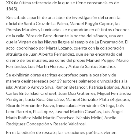
XIX (la última referencia de la que se tiene constancia es de
1845).
Rescatado a partir de una labor de investigación del cronista
oficial de Santa Cruz de La Palma, Manuel Poggio Capote, las
Poesías Murales y Luminarias se expondrán en distintos rincones
de la calle Pérez de Brito durante la noche del sábado, una vez
que la Virgen de las Nieves llegue al templo de La Encarnación. El
acto, coordinado por Marta Lozano, cuenta con la colaboración
altruista de Juan Alberto Fernández, que se ha encargado del
diseño de los murales, así como del propio Manuel Poggio, Mauro
Fernández, Luis Martín Herrera y Antonio Santos Sánchez.
Se exhibirán obras escritas ex profeso para la ocasión y de
manera desinteresada por 19 autores palmeros o vinculados a la
isla: Antonio Arroyo Silva, Ramón Betancor, Patricia Bolaños, Juan
Carlos Brito, Eladi Crehuet, Juan Díaz Gutiérrez, Miguel Fernández
Perdigón, Lucía Rosa González, Manuel González Plata «Bejeque»,
Ricardo Hernández Bravo, Inmaculada Hernández Ortega, Luis
León Barreto, Elsa López, Juvenal Machín Casañas, Luis Ángel
Marín Ibáñez, Maiki Martín Francisco, Nicolás Melini, Anelio
Rodríguez Concepción y Rosario Valcárcel.
En esta edición de rescate, las creaciones poéticas vienen