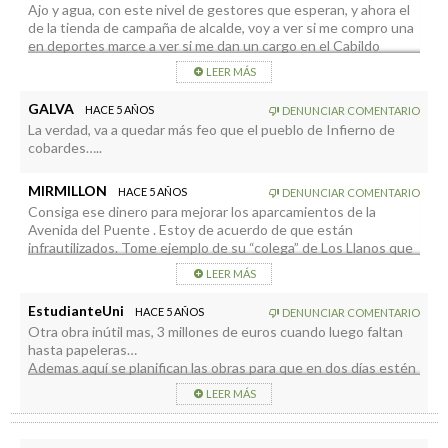
Ajo y agua, con este nivel de gestores que esperan, y ahora el
de la tienda de campaña de alcalde, voy a ver si me compro una
en deportes marce a ver si me dan un cargo en el Cabildo
LEER MÁS
GALVA
HACE 5 AÑOS
DENUNCIAR COMENTARIO
La verdad, va a quedar más feo que el pueblo de Infierno de
cobardes…..
MIRMILLON
HACE 5 AÑOS
DENUNCIAR COMENTARIO
Consiga ese dinero para mejorar los aparcamientos de la
Avenida del Puente . Estoy de acuerdo de que están
infrautilizados. Tome ejemplo de su “colega” de Los Llanos que
consiguió 4,5 millones de los presupuestos del Estado. ¿La
LEER MÁS
traicionó quizás? ¿Eran a partir? Y que se preparen los que
tienen a S/C como destino de trabajo. A pagar aparcamientos
EstudianteUni
HACE 5 AÑOS
DENUNCIAR COMENTARIO
se ha dicho. Ya está bien de exigirlos y no aportar un euro a las
Otra obra inútil mas, 3 millones de euros cuando luego faltan
arcas de la capital.
hasta papeleras…
Ademas aquí se planifican las obras para que en dos días estén
destrozadas. ¿Como esta el pavimento enfrente del 99 o a la
LEER MÁS
altura de la farmacia de la Alameda? No tienen ni dos años…