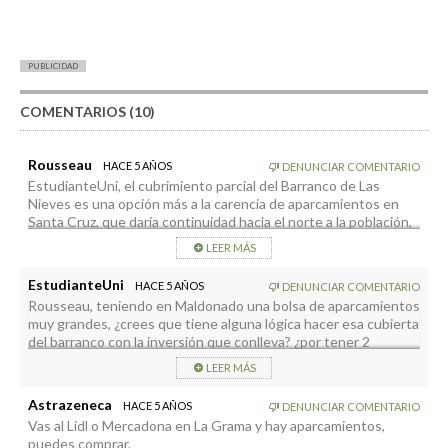
PUBLICIDAD
COMENTARIOS (10)
Rousseau
HACE 5 AÑOS
DENUNCIAR COMENTARIO
EstudianteUni, el cubrimiento parcial del Barranco de Las
Nieves es una opción más a la carencia de aparcamientos en
Santa Cruz, que daría continuidad hacia el norte a la población,
con los beneficios urbanísticos que eso conllevaría, como por
LEER MÁS
ejemplo la construcción de un Muelle Boutique en Maldonado,
protegiendo las casas de los embates del mar, proyecto que
EstudianteUni
HACE 5 AÑOS
DENUNCIAR COMENTARIO
existió en el Plan de Ordenación . Pero lo lógico sería que el
Rousseau, teniendo en Maldonado una bolsa de aparcamientos
Parking de la Avda. El Puente funcionara a pleno rendimiento.
muy grandes, ¿crees que tiene alguna lógica hacer esa cubierta
Hoy hay 120 aparcamientos en la segunda planta de esa
del barranco con la inversión que conlleva? ¿por tener 2
instalación que no se utilizan.
minutos caminando mas cerca los aparcamientos?
LEER MÁS
Astrazeneca
HACE 5 AÑOS
DENUNCIAR COMENTARIO
Vas al Lidl o Mercadona en La Grama y hay aparcamientos,
puedes comprar.