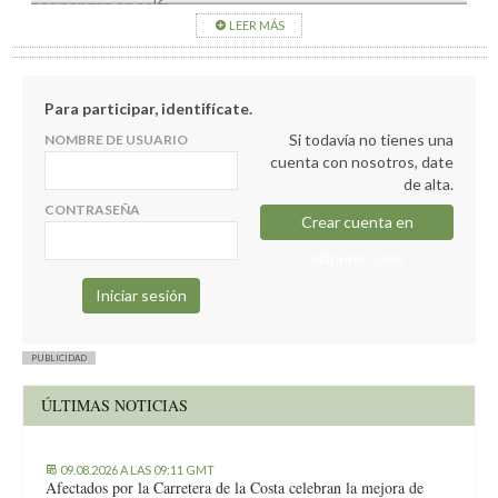
nos pongan en solfa…
LEER MÁS
Y PUBLICAMENTE…
Para participar, identifícate.
Si todavía no tienes una
NOMBRE DE USUARIO
cuenta con nosotros, date
de alta.
CONTRASEÑA
Crear cuenta en
elapuron.com
PUBLICIDAD
ÚLTIMAS NOTICIAS
09.08.2026 A LAS 09:11 GMT
Afectados por la Carretera de la Costa celebran la mejora de