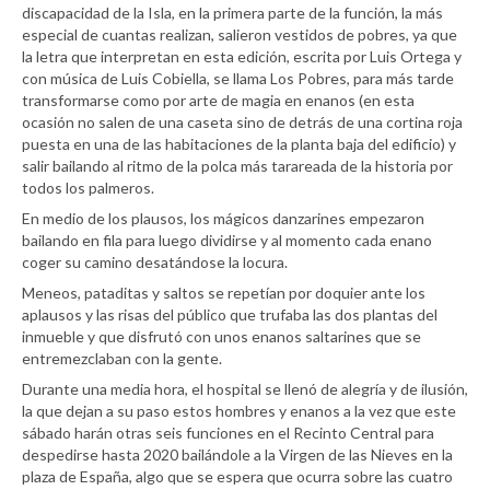
discapacidad de la Isla, en la primera parte de la función, la más
especial de cuantas realizan, salieron vestidos de pobres, ya que
la letra que interpretan en esta edición, escrita por Luis Ortega y
con música de Luis Cobiella, se llama Los Pobres, para más tarde
transformarse como por arte de magia en enanos (en esta
ocasión no salen de una caseta sino de detrás de una cortina roja
puesta en una de las habitaciones de la planta baja del edificio) y
salir bailando al ritmo de la polca más tarareada de la historia por
todos los palmeros.
En medio de los plausos, los mágicos danzarines empezaron
bailando en fila para luego dividirse y al momento cada enano
coger su camino desatándose la locura.
Meneos, pataditas y saltos se repetían por doquier ante los
aplausos y las risas del público que trufaba las dos plantas del
inmueble y que disfrutó con unos enanos saltarines que se
entremezclaban con la gente.
Durante una media hora, el hospital se llenó de alegría y de ilusión,
la que dejan a su paso estos hombres y enanos a la vez que este
sábado harán otras seis funciones en el Recinto Central para
despedirse hasta 2020 bailándole a la Virgen de las Nieves en la
plaza de España, algo que se espera que ocurra sobre las cuatro