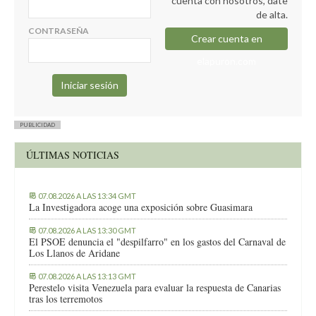
cuenta con nosotros, date
de alta.
CONTRASEÑA
Crear cuenta en
elapuron.com
PUBLICIDAD
ÚLTIMAS NOTICIAS
07.08.2026 A LAS 13:34 GMT
La Investigadora acoge una exposición sobre Guasimara
07.08.2026 A LAS 13:30 GMT
El PSOE denuncia el "despilfarro" en los gastos del Carnaval de
Los Llanos de Aridane
07.08.2026 A LAS 13:13 GMT
Perestelo visita Venezuela para evaluar la respuesta de Canarias
tras los terremotos