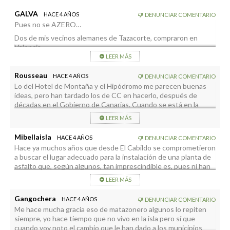
GALVA
HACE 4 AÑOS
DENUNCIAR COMENTARIO
Pues no se AZERO…
Dos de mis vecinos alemanes de Tazacorte, compraron en
Valencia…
LEER MÁS
Luego vendieron y compraron en Mi Pueblo…
Decían que para pasar frío, se quedaban en Alemania…
Rousseau
HACE 4 AÑOS
DENUNCIAR COMENTARIO
Lo del Hotel de Montaña y el Hipódromo me parecen buenas
Y hay boca a boca; en mi barrio había 11 casas abandonadas; y
ideas, pero han tardado los de CC en hacerlo, después de
ahora queda UNA…
décadas en el Gobierno de Canarias. Cuando se está en la
Alemanes y neerlandeses…Son sus propietarios.
Oposición, la perspectiva cambia. Lo de la Planta de Asfalto es
LEER MÁS
BIENVENIDOS.
un disparate, en un enclave natural tan hermoso.
Mibellaisla
HACE 4 AÑOS
DENUNCIAR COMENTARIO
Hace ya muchos años que desde El Cabildo se comprometieron
a buscar el lugar adecuado para la instalación de una planta de
asfalto que, según algunos, tan imprescindible es, pues ni han
buscado el lugar, ni ha pasado nada por no tenerla.
LEER MÁS
Sin duda, la sola idea de plantear la ubicación en la zona de El
Riachuelo, me parece de lo más absurdo que he oído hace
Gangochera
HACE 4 AÑOS
DENUNCIAR COMENTARIO
tiempo. Ya puestos, que propongan instalarla en La Cumbrecita
Me hace mucha gracia eso de matazonero algunos lo repiten
o dentro de La Caldera.
siempre, yo hace tiempo que no vivo en la isla pero sí que
Otro lugar excepcional puede ser en las faldas del Tajogaite,
cuando voy noto el cambio que le han dado a los municipios