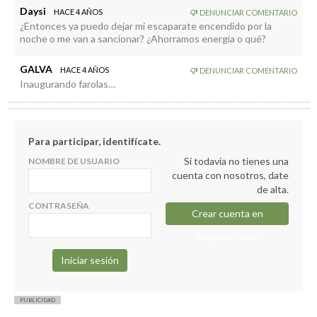
Daysi
HACE 4 AÑOS
DENUNCIAR COMENTARIO
¿Entonces ya puedo dejar mi escaparate encendido por la
noche o me van a sancionar? ¿Ahorramos energía o qué?
GALVA
HACE 4 AÑOS
DENUNCIAR COMENTARIO
Inaugurando farolas…
Para participar, identifícate.
Si todavía no tienes una
NOMBRE DE USUARIO
cuenta con nosotros, date
de alta.
CONTRASEÑA
Crear cuenta en
elapuron.com
PUBLICIDAD