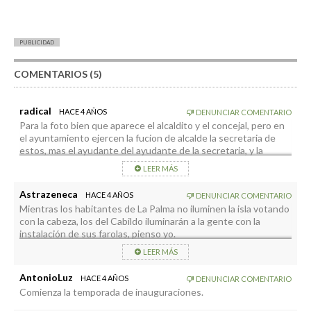
PUBLICIDAD
COMENTARIOS (5)
radical
HACE 4 AÑOS
DENUNCIAR COMENTARIO
Para la foto bien que aparece el alcaldito y el concejal, pero en
el ayuntamiento ejercen la fucion de alcalde la secretaria de
estos, mas el ayudante del ayudante de la secretaria, y la
secretaria del concejal con su jefe de playa Toño jajajajajaja mira
LEER MÁS
que hay gente mandando en ese ayuntamiento.
Astrazeneca
HACE 4 AÑOS
DENUNCIAR COMENTARIO
Mientras los habitantes de La Palma no iluminen la isla votando
con la cabeza, los del Cabildo iluminarán a la gente con la
instalación de sus farolas, pienso yo.
LEER MÁS
AntonioLuz
HACE 4 AÑOS
DENUNCIAR COMENTARIO
Comienza la temporada de inauguraciones.