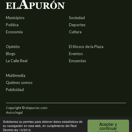
Municipios
Sociedad
Política
Deportes
Economía
Cultura
Opinión
El Kiosco de la Plaza
Blogs
Eventos
La Calle Real
Encuestas
Multimedia
Quiénes somos
Publicidad
Copyright © elapuron.com
Aviso legal
Solicitamos su permiso para obtener datos estadísticos de
Política de privacidad
Aceptar y
su navegación en esta web, en cumplimiento del Real
continuar
Decreto-ley 13/2012.